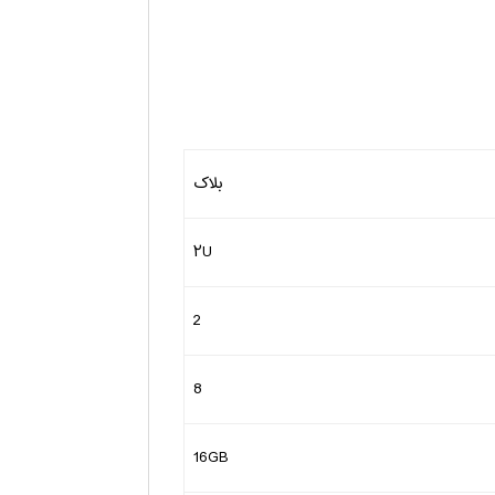
بلاک
۲U
2
8
16GB