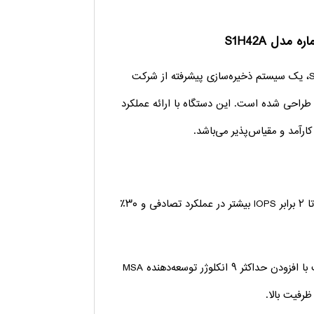
استوریج HPE MSA 2070 16Gb Fibre Channel SFF با شماره مدل S1H42A، یک سیستم ذخیره‌سازی پیشرفته از شرکت
چک تا متوسط طراحی شده است. این دستگاه با ارائه عملکرد
 کارآمد و مقیاس‌پذیر می‌باشد.
– عملکرد بهبود یافته: این استوریج نسبت به نسل قبلی (HPE MSA Gen6) تا ۲ برابر IOPS بیشتر در عملکرد تصادفی و ۳۰٪
– ظرفیت مقیاس‌پذیر: قابلیت ارتقاء ظرفیت ذخیره‌سازی تا بیش از ۷ پتابایت با افزودن حداکثر ۹ انکلوژر توسعه‌دهنده MSA