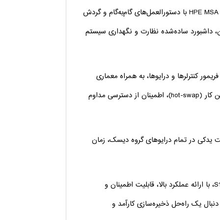
– مدیریت ساده: رابط کاربری گرافیکی HPE MSA Storage Management Utility (SMU) با دستورالعمل‌های گام‌به‌گام و گردش
ین، داشبورد ساده‌شده نظارت و نگهداری سیستم
فریمور کنترلرها و درایوها، به همراه معماری
سیستم با پشتیبانی از کنترلرها، درایوها و منبع تغذیه‌های قابل تعویض در حین کار (hot-swap)، اطمینان از دسترسی مداوم
HPE MSA- پیشرفته با توزیع ظرفیت یدکی در تمام درایوهای گروه دیسک، زمان
استوریج HPE MSA 2070 16Gb Fibre Channel SFF با شماره مدل S1H42A، با ارائه عملکرد بالا، قابلیت اطمینان و
دنبال یک راه‌حل ذخیره‌سازی کارآمد و