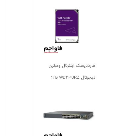
هارددیسک اینترنال وسترن
دیجیتال 1TB WD11PURZ