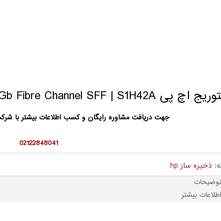
چ پی HPE MSA 2070 16Gb Fibre Channel SFF | S1H42A
جهت دریافت مشاوره رایگان و کسب اطلاعات بیشتر با شر
02122848041
ه:
ذخیره ساز hp
وضیحات
طلاعات بیشتر