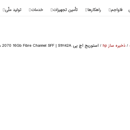
فاواجم
راهکارها
تأمین تجهیزات
خدمات
تولید ملّی
/
ذخیره ساز hp
/ استوریج اچ پی HPE MSA 2070 16Gb Fibre Channel SFF | S1H42A