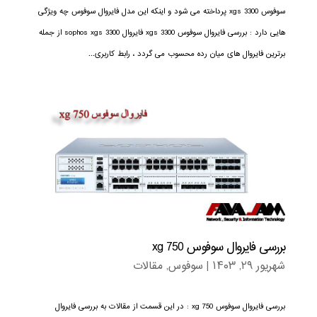
سوفوس xgs 3300 پرداخته می شود و اینکه این مدل فایروال سوفوس چه ویژگی
هایی دارد : بررسی فایروال سوفوس xgs 3300 فایروال sophos xgs 3300 از جمله
برترین فایروال های میان رده محسوب می گردد ، رابط کاربری...
بررسی فایروال سوفوس xg 750
شهریور ۲۹, ۱۴۰۳
|
سوفوس
,
مقالات
بررسی فایروال سوفوس xg 750 : در این قسمت از مقالات به بررسی فایروال