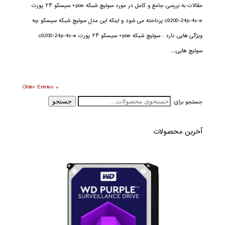
مقالات به بررسی جامع و کامل در مورد سوئیچ شبکه poe+ سیسکو ۲۴ پورت
c9200-24p-4x-e پرداخته می شود و اینکه این مدل سوئیچ شبکه سیسکو چه
ویژگی هایی دارد : سوئیچ شبکه poe+ سیسکو ۲۴ پورت c9200-24p-4x-e
سوئیچ هایی...
« Older Entries
جستجو برای:
جستجو
آخرین محصولات