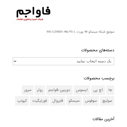
سوئیچ شبکه سیسکو 48 پورت WS-C2960X-48LPS-L
دسته‌های محصولات
برچسب محصولات
hp
اچ پی
ایسوس
دوربین فاواجم
روتر
سرور
سوئیچ
سوفوس
سیسکو
فایروال
فورتیگیت
کیونپ
آخرین مقالات