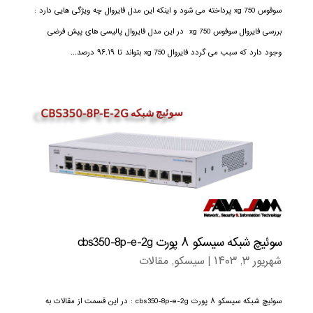
سوفوس xg 750 پرداخته می شود و اینکه این مدل فایروال چه ویژگی هایی دارد :
بررسی فایروال سوفوس xg 750 در این مدل فایروال پالیسی های پیش فرضی
وجود دارد که سبب می گردد فایروال xg 750 بتواند تا ۹۶.۱۹ درصد...
سوئیچ شبکه سیسکو ۸ پورت cbs350-8p-e-2g
شهریور ۳, ۱۴۰۳
|
سیسکو
,
مقالات
سوئیچ شبکه سیسکو ۸ پورت cbs350-8p-e-2g : در این قسمت از مقالات به