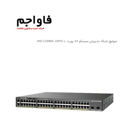
سوئیچ شبکه مدیریتی سیسکو 24 پورت WS-C2960X-24PS-L