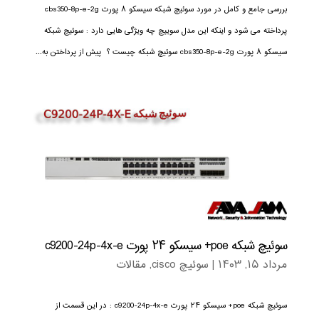
بررسی جامع و کامل در مورد سوئیچ شبکه سیسکو ۸ پورت cbs350-8p-e-2g
پرداخته می شود و اینکه این مدل سوییچ چه ویژگی هایی دارد : سوئیچ شبکه
سیسکو ۸ پورت cbs350-8p-e-2g سوئیچ شبکه چیست ؟ پیش از پرداختن به...
سوئیچ شبکه poe+ سیسکو ۲۴ پورت c9200-24p-4x-e
مرداد ۱۵, ۱۴۰۳
|
سوئیچ cisco
,
مقالات
سوئیچ شبکه poe+ سیسکو ۲۴ پورت c9200-24p-4x-e : در این قسمت از