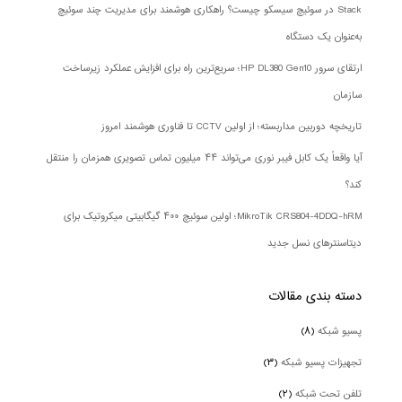
Stack در سوئیچ سیسکو چیست؟ راهکاری هوشمند برای مدیریت چند سوئیچ
به‌عنوان یک دستگاه
ارتقای سرور HP DL380 Gen10؛ سریع‌ترین راه برای افزایش عملکرد زیرساخت
سازمان
تاریخچه دوربین مداربسته؛ از اولین CCTV تا فناوری هوشمند امروز
آیا واقعاً یک کابل فیبر نوری می‌تواند ۴۴ میلیون تماس تصویری همزمان را منتقل
کند؟
MikroTik CRS804-4DDQ-hRM؛ اولین سوئیچ ۴۰۰ گیگابیتی میکروتیک برای
دیتاسنترهای نسل جدید
دسته بندی‌ مقالات
پسیو شبکه
(۸)
تجهیزات پسیو شبکه
(۳)
تلفن تحت شبکه
(۲)