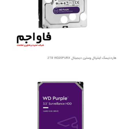
هارددیسک اینترنال وسترن دیجیتال 2TB WD20PURX