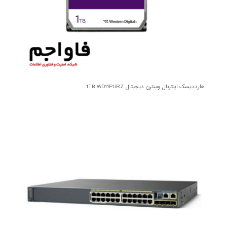
هارددیسک اینترنال وسترن دیجیتال 1TB WD11PURZ