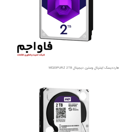
هارددیسک اینترنال وسترن دیجیتال WD20PURZ 2TB