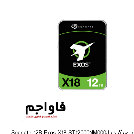
 Seagate 12B Exos X18 ST12000NM000J