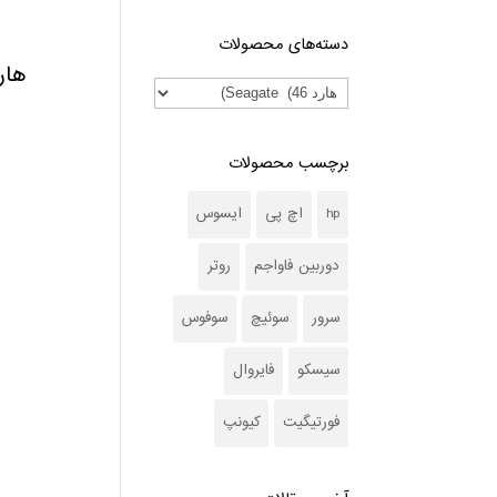
دسته‌های محصولات
هارد س
برچسب محصولات
hp
اچ پی
ایسوس
دوربین فاواجم
روتر
سرور
سوئیچ
سوفوس
سیسکو
فایروال
فورتیگیت
کیونپ