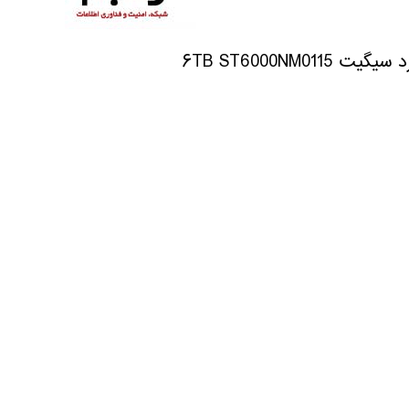
یگیت ۶TB ST6000NM0115