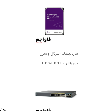
هارددیسک اینترنال وسترن
دیجیتال 1TB WD11PURZ
هارد سیگیت