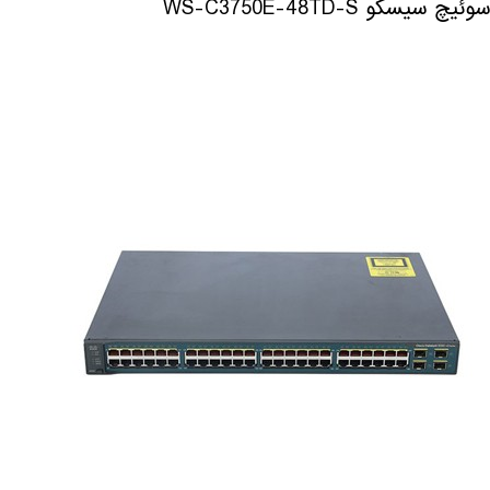
سوئیچ سیسکو WS-C3750E-48TD-S