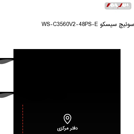
سوئیچ سیسکو WS-C3560V2-48PS-E
دفتر مرکزی