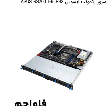
سرور رکمونت ایسوس ASUS RS200-E9-PS2