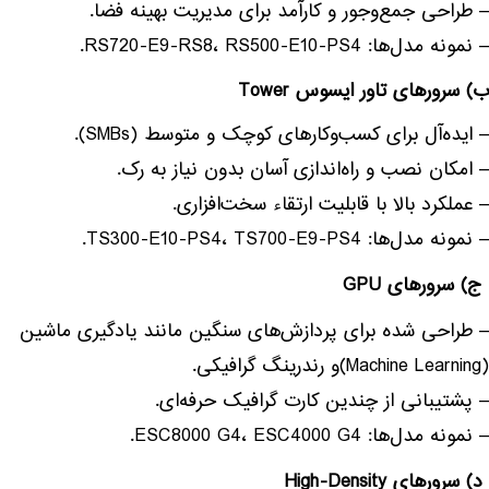
– طراحی جمع‌وجور و کارآمد برای مدیریت بهینه فضا.
– نمونه مدل‌ها: RS720-E9-RS8، RS500-E10-PS4.
ب) سرورهای تاور ایسوس Tower
– ایده‌آل برای کسب‌وکارهای کوچک و متوسط (SMBs).
– امکان نصب و راه‌اندازی آسان بدون نیاز به رک.
– عملکرد بالا با قابلیت ارتقاء سخت‌افزاری.
– نمونه مدل‌ها: TS300-E10-PS4، TS700-E9-PS4.
ج) سرورهای GPU
– طراحی شده برای پردازش‌های سنگین مانند یادگیری ماشین
(Machine Learning)و رندرینگ گرافیکی.
– پشتیبانی از چندین کارت گرافیک حرفه‌ای.
– نمونه مدل‌ها: ESC8000 G4، ESC4000 G4.
د) سرورهای High-Density