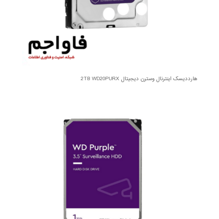
هارددیسک اینترنال وسترن دیجیتال 2TB WD20PURX