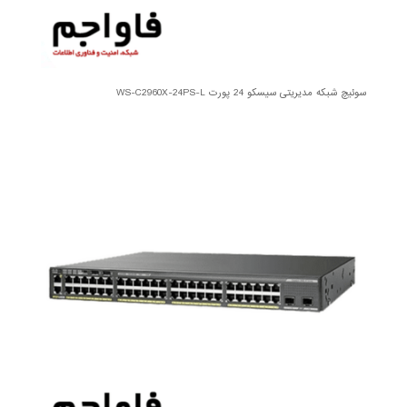
سوئیچ شبکه مدیریتی سیسکو 24 پورت WS-C2960X-24PS-L