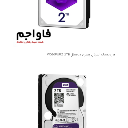
هارددیسک اینترنال وسترن دیجیتال WD20PURZ 2TB