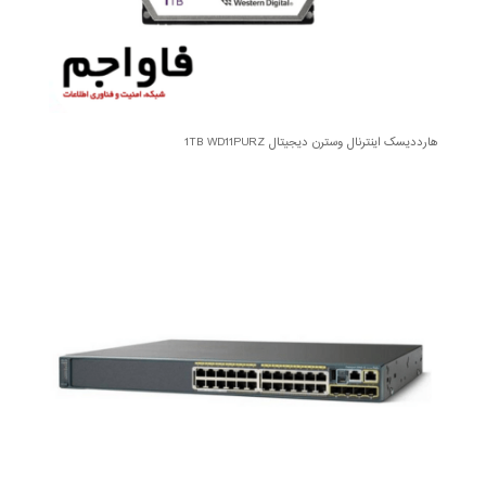
هارددیسک اینترنال وسترن دیجیتال 1TB WD11PURZ