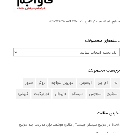
سوئیچ شبکه سیسکو 48 پورت WS-C2960X-48LPS-L
دسته‌های محصولات
برچسب محصولات
hp
اچ پی
ایسوس
دوربین فاواجم
روتر
سرور
سوئیچ
سوفوس
سیسکو
فایروال
فورتیگیت
کیونپ
آخرین مقالات
Stack در سوئیچ سیسکو چیست؟ راهکاری هوشمند برای مدیریت چند سوئیچ