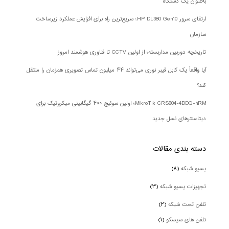
به‌عنوان یک دستگاه
ارتقای سرور HP DL380 Gen10؛ سریع‌ترین راه برای افزایش عملکرد زیرساخت
سازمان
تاریخچه دوربین مداربسته؛ از اولین CCTV تا فناوری هوشمند امروز
آیا واقعاً یک کابل فیبر نوری می‌تواند ۴۴ میلیون تماس تصویری همزمان را منتقل
کند؟
MikroTik CRS804-4DDQ-hRM؛ اولین سوئیچ ۴۰۰ گیگابیتی میکروتیک برای
دیتاسنترهای نسل جدید
دسته بندی‌ مقالات
پسیو شبکه
(۸)
تجهیزات پسیو شبکه
(۳)
تلفن تحت شبکه
(۲)
تلفن های سیسکو
(۱)