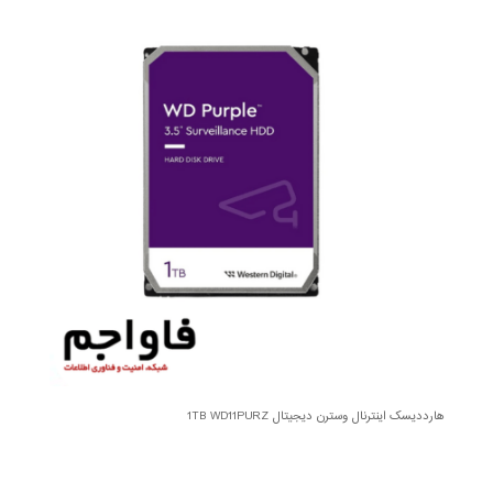
هارددیسک اینترنال وسترن دیجیتال 1TB WD11PURZ