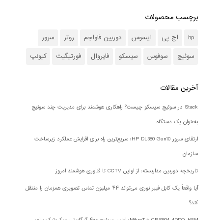
برچسب محصولات
hp
اچ پی
ایسوس
دوربین فاواجم
روتر
سرور
سوئیچ
سوفوس
سیسکو
فایروال
فورتیگیت
کیونپ
آخرین مقالات
Stack در سوئیچ سیسکو چیست؟ راهکاری هوشمند برای مدیریت چند سوئیچ
به‌عنوان یک دستگاه
ارتقای سرور HP DL380 Gen10؛ سریع‌ترین راه برای افزایش عملکرد زیرساخت
سازمان
تاریخچه دوربین مداربسته؛ از اولین CCTV تا فناوری هوشمند امروز
آیا واقعاً یک کابل فیبر نوری می‌تواند ۴۴ میلیون تماس تصویری همزمان را منتقل
کند؟