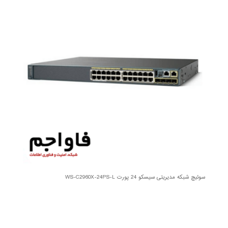
سوئیچ شبکه مدیریتی سیسکو 24 پورت WS-C2960X-24PS-L