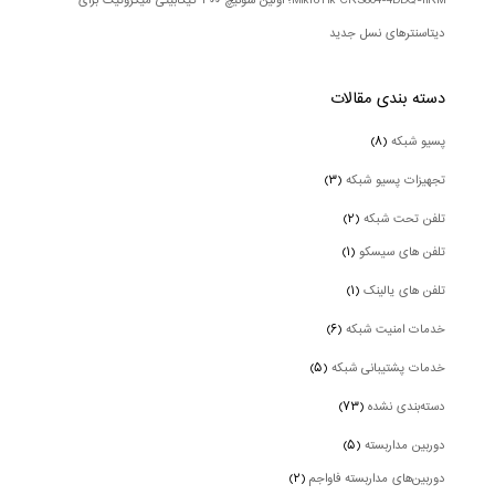
MikroTik CRS804-4DDQ-hRM؛ اولین سوئیچ ۴۰۰ گیگابیتی میکروتیک برای
دیتاسنترهای نسل جدید
دسته بندی‌ مقالات
پسیو شبکه
(۸)
تجهیزات پسیو شبکه
(۳)
تلفن تحت شبکه
(۲)
تلفن های سیسکو
(۱)
تلفن های یالینک
(۱)
خدمات امنیت شبکه
(۶)
خدمات پشتیبانی شبکه
(۵)
دسته‌بندی نشده
(۷۳)
دوربین‌ مداربسته
(۵)
دوربین‌های مداربسته فاواجم
(۲)