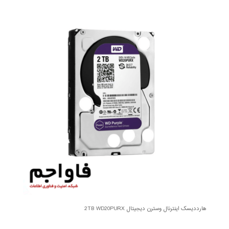
هارددیسک اینترنال وسترن دیجیتال 2TB WD20PURX