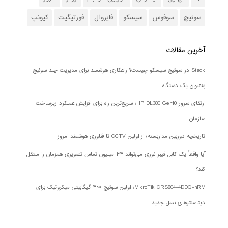
سوئیچ
سوفوس
سیسکو
فایروال
فورتیگیت
کیونپ
آخرین مقالات
Stack در سوئیچ سیسکو چیست؟ راهکاری هوشمند برای مدیریت چند سوئیچ
به‌عنوان یک دستگاه
ارتقای سرور HP DL380 Gen10؛ سریع‌ترین راه برای افزایش عملکرد زیرساخت
سازمان
تاریخچه دوربین مداربسته؛ از اولین CCTV تا فناوری هوشمند امروز
آیا واقعاً یک کابل فیبر نوری می‌تواند ۴۴ میلیون تماس تصویری همزمان را منتقل
کند؟
MikroTik CRS804-4DDQ-hRM؛ اولین سوئیچ ۴۰۰ گیگابیتی میکروتیک برای
دیتاسنترهای نسل جدید