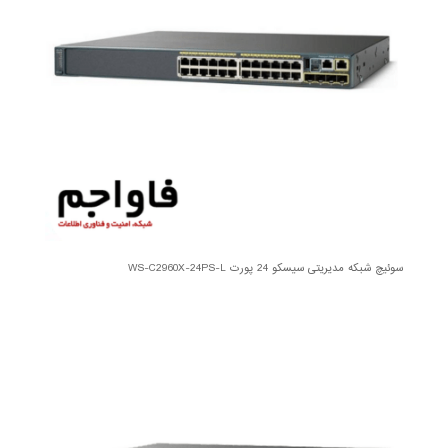
سوئیچ شبکه مدیریتی سیسکو 24 پورت WS-C2960X-24PS-L