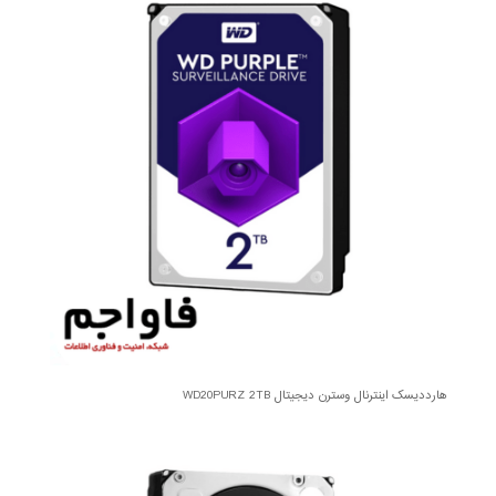
هارددیسک اینترنال وسترن دیجیتال WD20PURZ 2TB