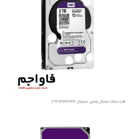
هارددیسک اینترنال وسترن دیجیتال 2TB WD20PURX