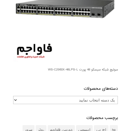
سوئیچ شبکه سیسکو 48 پورت WS-C2960X-48LPS-L
دسته‌های محصولات
برچسب محصولات
hp
اچ پی
ایسوس
دوربین فاواجم
روتر
سرور