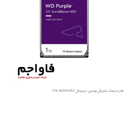
هارددیسک اینترنال وسترن دیجیتال 1TB WD11PURZ