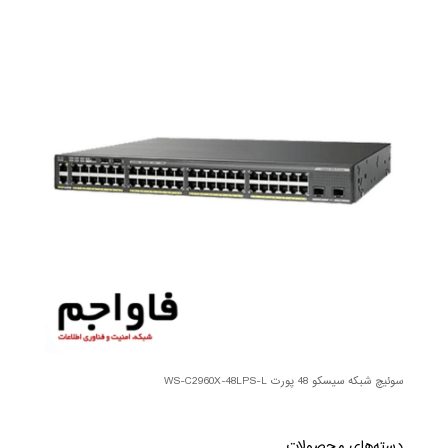
سوئیچ شبکه سیسکو 48 پورت WS-C2960X-48LPS-L
دسته‌های محصولات