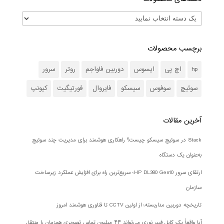
برچسب محصولات
hp
اچ پی
ایسوس
دوربین فاواجم
روتر
سرور
سوئیچ
سوفوس
سیسکو
فایروال
فورتیگیت
کیونپ
آخرین مقالات
Stack در سوئیچ سیسکو چیست؟ راهکاری هوشمند برای مدیریت چند سوئیچ
به‌عنوان یک دستگاه
ارتقای سرور HP DL380 Gen10؛ سریع‌ترین راه برای افزایش عملکرد زیرساخت
سازمان
تاریخچه دوربین مداربسته؛ از اولین CCTV تا فناوری هوشمند امروز
آیا واقعاً یک کابل فیبر نوری می‌تواند ۴۴ میلیون تماس تصویری همزمان را منتقل