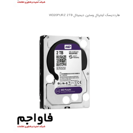
هارددیسک اینترنال وسترن دیجیتال WD20PURZ 2TB