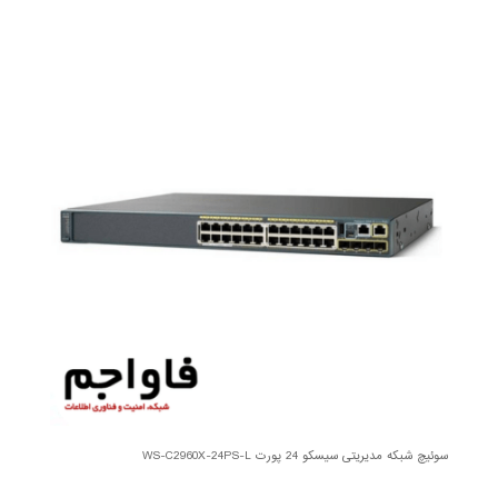
سوئیچ شبکه مدیریتی سیسکو 24 پورت WS-C2960X-24PS-L