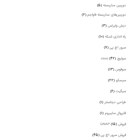
دوربین‌ مداربسته
(۵)
دوربین‌های مداربسته فاواجم
(۲)
دیش وایرلس
(۳)
راه اندازی شبکه
(۱۰)
سرور اچ پی
(۷)
سوئیچ cisco
(۴۲)
سوفوس
(۱۳)
سیسکو
(۲۲)
سیگیت
(۶)
طراحی دیتاسنتر
(۱)
فایروال سایبروم
(۱)
فروش QNAP
(۱۵)
فروش سرور اچ پی
(۴۵)