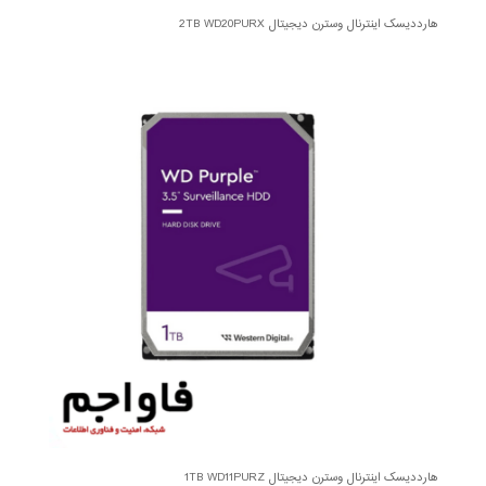
هارددیسک اینترنال وسترن دیجیتال 2TB WD20PURX
هارددیسک اینترنال وسترن دیجیتال 1TB WD11PURZ