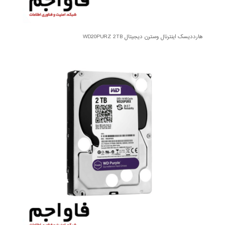
هارددیسک اینترنال وسترن دیجیتال WD20PURZ 2TB