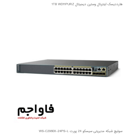
هارددیسک اینترنال وسترن دیجیتال 1TB WD11PURZ
سوئیچ شبکه مدیریتی سیسکو 24 پورت WS-C2960X-24PS-L