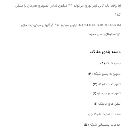
آیا واقعاً یک کابل فیبر نوری می‌تواند ۴۴ میلیون تماس تصویری همزمان را منتقل
کند؟
MikroTik CRS804-4DDQ-hRM؛ اولین سوئیچ ۴۰۰ گیگابیتی میکروتیک برای
دیتاسنترهای نسل جدید
دسته بندی‌ مقالات
پسیو شبکه
(۸)
تجهیزات پسیو شبکه
(۳)
تلفن تحت شبکه
(۲)
تلفن های سیسکو
(۱)
تلفن های یالینک
(۱)
خدمات امنیت شبکه
(۶)
خدمات پشتیبانی شبکه
(۵)