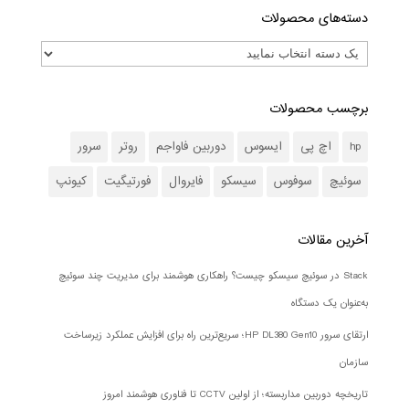
دسته‌های محصولات
برچسب محصولات
hp
اچ پی
ایسوس
دوربین فاواجم
روتر
سرور
سوئیچ
سوفوس
سیسکو
فایروال
فورتیگیت
کیونپ
آخرین مقالات
Stack در سوئیچ سیسکو چیست؟ راهکاری هوشمند برای مدیریت چند سوئیچ
به‌عنوان یک دستگاه
ارتقای سرور HP DL380 Gen10؛ سریع‌ترین راه برای افزایش عملکرد زیرساخت
سازمان
تاریخچه دوربین مداربسته؛ از اولین CCTV تا فناوری هوشمند امروز