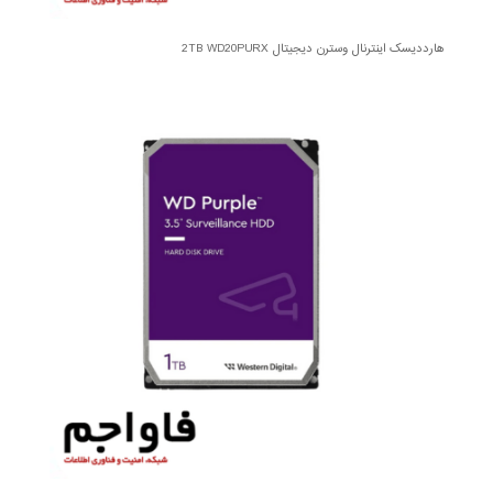
هارددیسک اینترنال وسترن دیجیتال 2TB WD20PURX