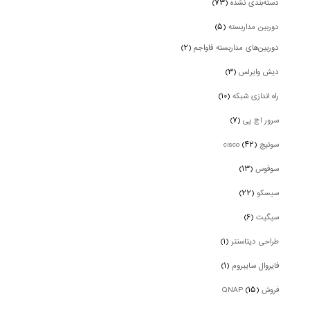
دسته‌بندی نشده
(۷۳)
دوربین‌ مداربسته
(۵)
دوربین‌های مداربسته فاواجم
(۲)
دیش وایرلس
(۳)
راه اندازی شبکه
(۱۰)
سرور اچ پی
(۷)
سوئیچ cisco
(۴۲)
سوفوس
(۱۳)
سیسکو
(۲۲)
سیگیت
(۶)
طراحی دیتاسنتر
(۱)
فایروال سایبروم
(۱)
فروش QNAP
(۱۵)