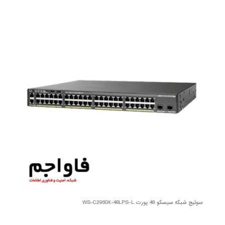
سوئیچ شبکه سیسکو 48 پورت WS-C2960X-48LPS-L