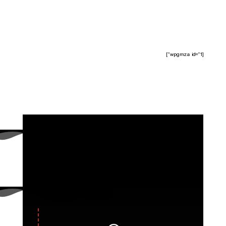
[wpgmza id="1"]