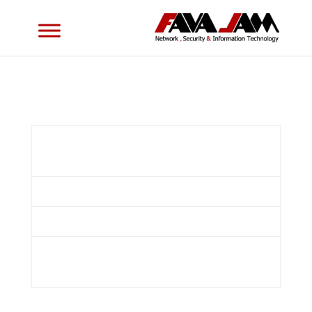
دفتر
تهران، خیابان شریعتی، روبروی پارک شریعتی
مرکزی
(کوروش)، کوچه نورمحمدی، پلاک ۲۳، واحد ۴
تلفن
۴۱ ۸۰ ۸۴ ۲۲ (۹۸۲۱ +)
دورنگار
۲۹ ۰۹ ۷۱ ۲۶ (۹۸۲۱ +)
پست
info@favajam.com
الکترونیک