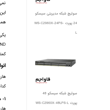
نمی‌
سوئیچ شبکه مدیریتی سیسکو
همچن
24 پورت WS-C2960X-24PS-
L
کمتر
انو
کدام
سوئیچ شبکه سیسکو 48
۱- هارد SAS:
پورت WS-C2960X-48LPS-L