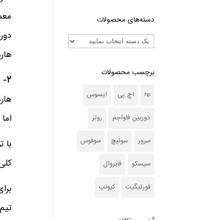
دسته‌های محصولات
هاردهای
برچسب محصولات
۲- هارد SATA:
hp
اچ پی
ایسوس
اما س
دوربین فاواجم
روتر
سرور
سوئیچ
سوفوس
با ت
کلی 
سیسکو
فایروال
فورتیگیت
کیونپ
برا
تیم 