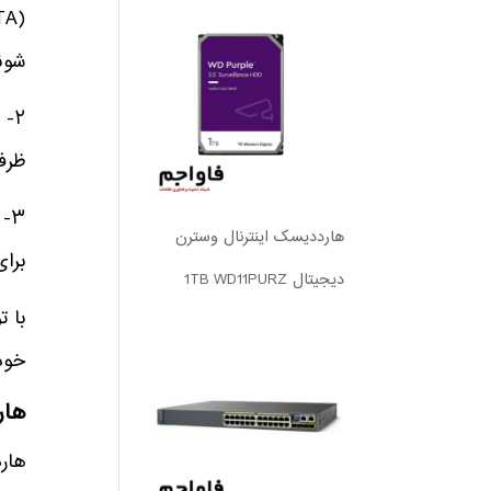
شون
۲-
ظرفیت‌ه
۳-
هارددیسک اینترنال وسترن
برای ب
دیجیتال 1TB WD11PURZ
با ت
خود
هارد SSD در سرو