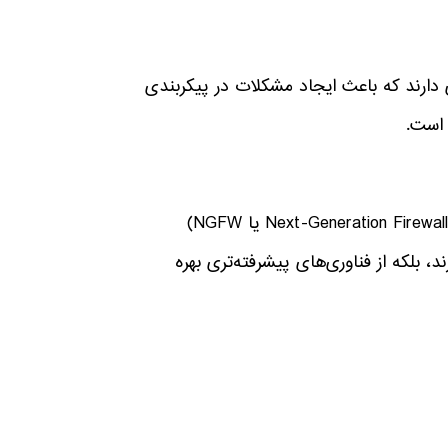
دشواری دارند که باعث ایجاد مشکلات در پیکربندی
 است.
امروزه، سازمان‌ها برای امنیت شبکه خود از فایروال‌های نسل جدید (Next-Generation Firewall یا NGFW)
د. این فایروال‌ها نه‌تنها تمامی قابلیت‌های UTM را دارند، بلکه از فناوری‌های پیشرفته‌تری بهره