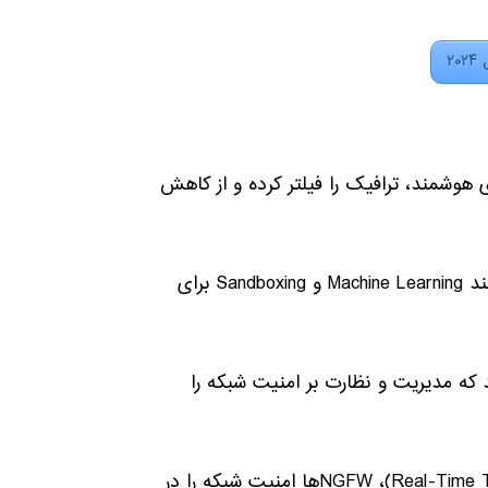
۲
ها بر اساس الگوریتم‌های هوشمند، ترافیک را فیلتر کرده و از کاهش
مقابله با حملات پیشرفته: فایروال‌های نسل جدید از فناوری‌هایی مانند Machine Learning و Sandboxing برای
ارچه هستند که مدیریت و نظارت بر امنیت شبکه را
امنیت بالاتر: با استفاده از تهدیدشناسی بلادرنگ (Real-Time Threat Intelligence)، NGFWها امنیت شبکه را در