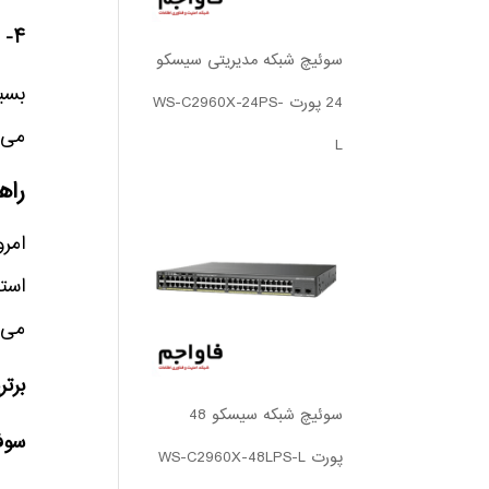
۴- مدیریت سخت و پیچیده
سوئیچ شبکه مدیریتی سیسکو
24 پورت WS-C2960X-24PS-
می‌
L
راه
می‌ب
برترین فا
سوئیچ شبکه سیسکو 48
سوفوس (ll
پورت WS-C2960X-48LPS-L