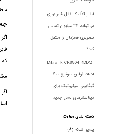
هوشمند امروز
سطح با
آیا واقعاً یک کابل فیبر نوری
جمع‌بندی: FW
می‌تواند ۴۴ میلیون تماس
تصویری همزمان را منتقل
فای
کند؟
که ب
MikroTik CRS804-4DDQ-
hRM؛ اولین سوئیچ ۴۰۰
مشاو
گیگابیتی میکروتیک برای
اگر
دیتاسنترهای نسل جدید
اسا
دسته بندی‌ مقالات
پسیو شبکه
(۸)