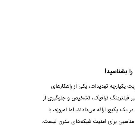
‌های UTM (Unified Threat Management) یا مدیریت یکپارچه تهدیدات، یکی از راهکارهای
ظیر فیلترینگ ترافیک، تشخیص و جلوگیری از
IPS/IDS)، آنتی‌ویروس شبکه‌ای، مدیریت پهنای باند و VPN را در یک پکیج ارائه می‌دادند. اما امروزه، با