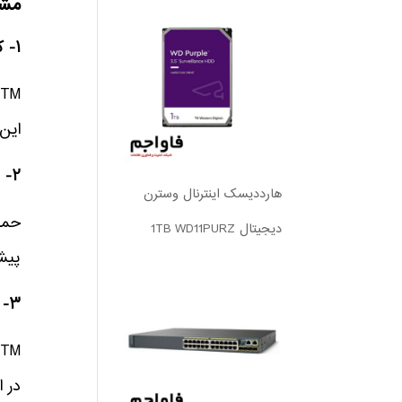
مشکلات UTM 
۱- کاهش سرعت شبکه
این 
۲- عدم توانایی در مقابله با تهدیدات پیشرفته
هارددیسک اینترنال وسترن
دیجیتال 1TB WD11PURZ
پیشرفته مانند acks
۳- امنیت پایین‌تر نسبت به فایروال‌های نسل جدید
در این 