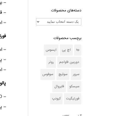
– به
دسته‌های محصولات
– قابلیت dboxing
– امک
فورتی‌گیت 
برچسب محصولات
– استفاده از nce
hp
اچ پی
ایسوس
– پشتیبانی 
دوربین فاواجم
روتر
– ا
سرور
سوئیچ
سوفوس
پالو آلتو (
سیسکو
فایروال
– App-ID برای کنترل دقیق برنامه‌های اجرایی در شبکه
فورتیگیت
کیونپ
– پی