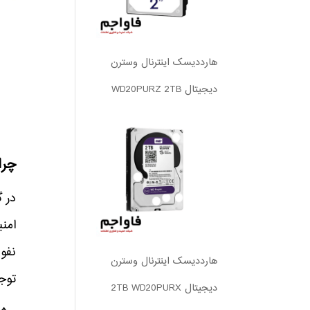
هارددیسک اینترنال وسترن
دیجیتال WD20PURZ 2TB
چرا دیگر UTM گزینه م
امنی
هارددیسک اینترنال وسترن
توجه ب
دیجیتال 2TB WD20PURX