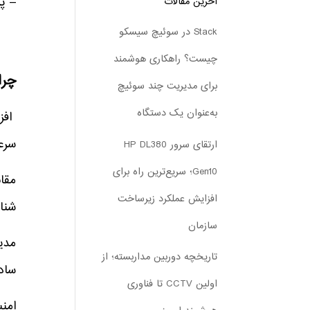
– پر
آخرین مقالات
Stack در سوئیچ سیسکو
چیست؟ راهکاری هوشمند
چرا
برای مدیریت چند سوئیچ
به‌عنوان یک دستگاه
سرع
ارتقای سرور HP DL380
Gen10؛ سریع‌ترین راه برای
افزایش عملکرد زیرساخت
شنا
سازمان
تاریخچه دوربین مداربسته؛ از
ساده
اولین CCTV تا فناوری