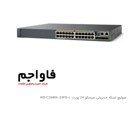
سوئیچ شبکه مدیریتی سیسکو 24 پورت WS-C2960X-24PS-L