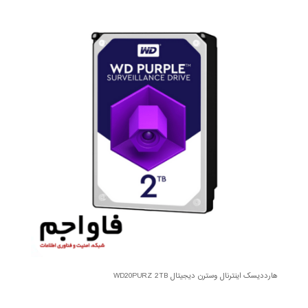
هارددیسک اینترنال وسترن دیجیتال WD20PURZ 2TB