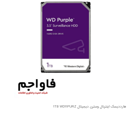
هارددیسک اینترنال وسترن دیجیتال 1TB WD11PURZ