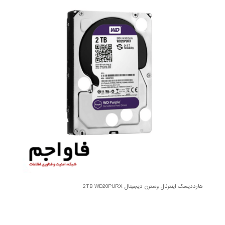
هارددیسک اینترنال وسترن دیجیتال 2TB WD20PURX