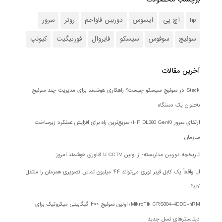
hp
اچ پی
ایسوس
دوربین فاواجم
روتر
سرور
سوئیچ
سوفوس
سیسکو
فایروال
فورتیگیت
کیونپ
آخرین مقالات
Stack در سوئیچ سیسکو چیست؟ راهکاری هوشمند برای مدیریت چند سوئیچ
به‌عنوان یک دستگاه
ارتقای سرور HP DL380 Gen10؛ سریع‌ترین راه برای افزایش عملکرد زیرساخت
سازمان
تاریخچه دوربین مداربسته؛ از اولین CCTV تا فناوری هوشمند امروز
آیا واقعاً یک کابل فیبر نوری می‌تواند ۴۴ میلیون تماس تصویری همزمان را منتقل
کند؟
MikroTik CRS804-4DDQ-hRM؛ اولین سوئیچ ۴۰۰ گیگابیتی میکروتیک برای
دیتاسنترهای نسل جدید