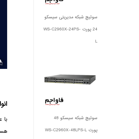
سوئیچ شبکه مدیریتی سیسکو
24 پورت WS-C2960X-24PS-
L
انو
سوئیچ شبکه سیسکو 48
با ع
پورت WS-C2960X-48LPS-L
هست