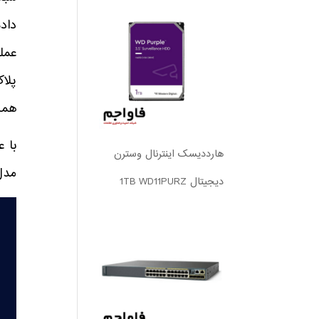
داد
عمل
همه 
با 
هارددیسک اینترنال وسترن
مدل
دیجیتال 1TB WD11PURZ