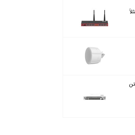
اً
اشتن