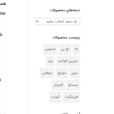
همی
دسته‌های محصولات
 Core Router
نا
برچسب محصولات
hp
اچ پی
ایسوس
دوربین فاواجم
روتر
سرور
سوئیچ
سوفوس
3
سیسکو
فایروال
فورتیگیت
کیونپ