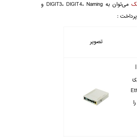
یک
می‌توان به DIGIT3، DIGIT4، Naming و
تصویر
ی MIPSBE ،SMIPS |
ی
ت Ethernet
ا