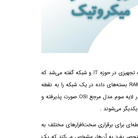
انواع روتر میکروتیک : از یادداشت‌های پیش به یاد داریم که روتر به تجهیزی در حوزه IT و شبکه گفته می‌شد که
با داشتن یک سیستم عامل اختصاصی، حافظه فلش، پردازشگر و RAM بسته‌های داده در یک شبکه را به نقطه
مقصدشان هدایت می‌کرد . در همین رابطه مسیریابی مورد نظر ما در لایه سوم مدل مرجع OSI صورت پذیرفته و
کدیگر می‌شوند .
ای برای برقراری سخت‌افزارهای مختلف به
(یا اینترنت) هستند که با کدگذاری هریک و اعطای یک IP منحصر بفرد به آن‌ها، مشخص می‌کند که یک