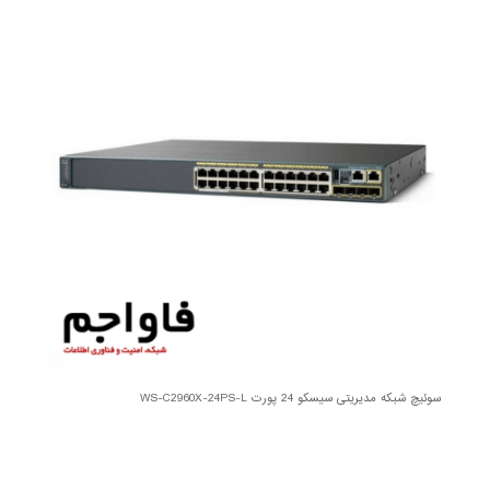
سوئیچ شبکه مدیریتی سیسکو 24 پورت WS-C2960X-24PS-L