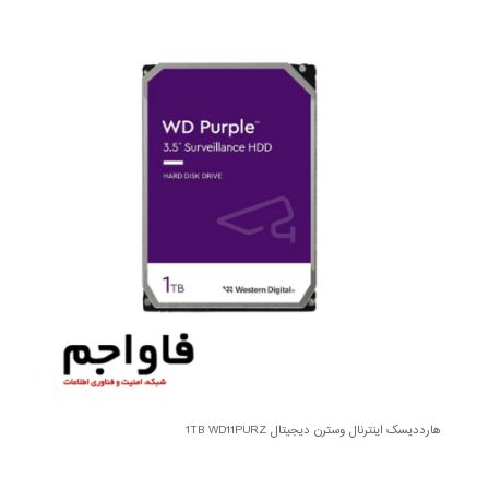
هارددیسک اینترنال وسترن دیجیتال 1TB WD11PURZ