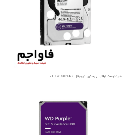
هارددیسک اینترنال وسترن دیجیتال 2TB WD20PURX