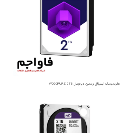
هارددیسک اینترنال وسترن دیجیتال WD20PURZ 2TB