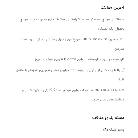
آخرین مقالات
Stack در سوئیچ سیسکو چیست؟ راهکاری هوشمند برای مدیریت چند سوئیچ
به‌عنوان یک دستگاه
ارتقای سرور HP DL380 Gen10؛ سریع‌ترین راه برای افزایش عملکرد زیرساخت
سازمان
تاریخچه دوربین مداربسته؛ از اولین CCTV تا فناوری هوشمند امروز
آیا واقعاً یک کابل فیبر نوری می‌تواند ۴۴ میلیون تماس تصویری همزمان را منتقل
کند؟
MikroTik CRS804-4DDQ-hRM؛ اولین سوئیچ ۴۰۰ گیگابیتی میکروتیک برای
دیتاسنترهای نسل جدید
دسته بندی‌ مقالات
پسیو شبکه
(۸)