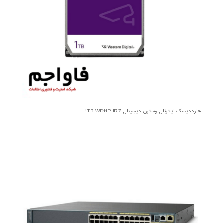
هارددیسک اینترنال وسترن دیجیتال 1TB WD11PURZ