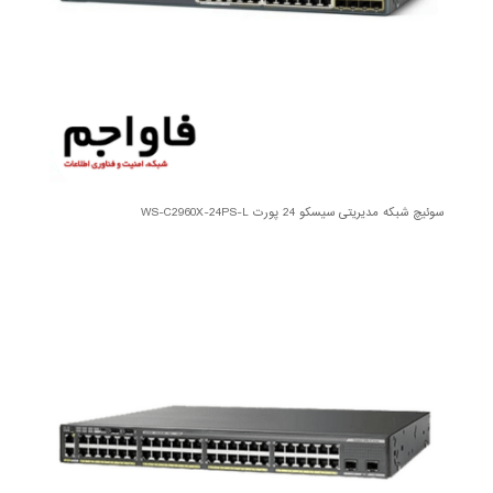
سوئیچ شبکه مدیریتی سیسکو 24 پورت WS-C2960X-24PS-L