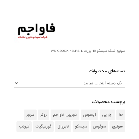
سوئیچ شبکه سیسکو 48 پورت WS-C2960X-48LPS-L
دسته‌های محصولات
برچسب محصولات
hp
اچ پی
ایسوس
دوربین فاواجم
روتر
سرور
سوئیچ
سوفوس
سیسکو
فایروال
فورتیگیت
کیونپ