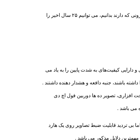
چنانچه مورد آخر را سرآغازی برای CCTV های امروزی و پیشرفت روزافزونی که دارند بدانیم، می توانیم ۲۵ سال اخیر را
 دارایی کیفیت‌های به شدت پایین را به یاد می
اشته باشند، جنبه دافعه و هشدار دهنده داشتند .
 افزاری، تصویر ده ها دوربین فول اچ دی
 می باشد .
ما بی تردید قابلیت ضبط تصاویر روی یک هارد
همترین دلایل مذکور می باشد .