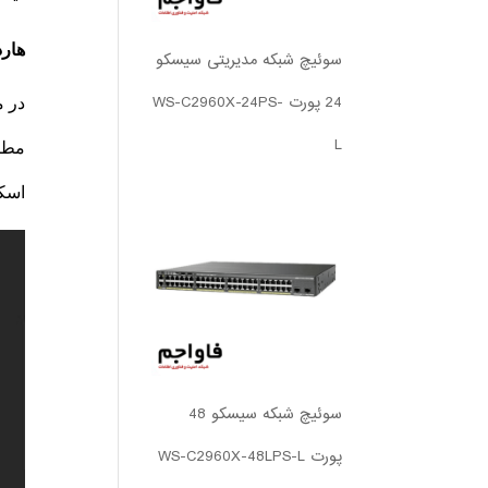
هارد
سوئیچ شبکه مدیریتی سیسکو
24 پورت WS-C2960X-24PS-
در م
L
اسکا
سوئیچ شبکه سیسکو 48
پورت WS-C2960X-48LPS-L