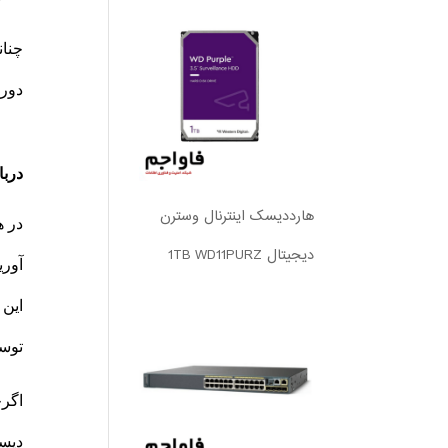
دوره
دربا
هارددیسک اینترنال وسترن
در ه
دیجیتال 1TB WD11PURZ
آوری
این 
توسط
اگرچ
دیسک