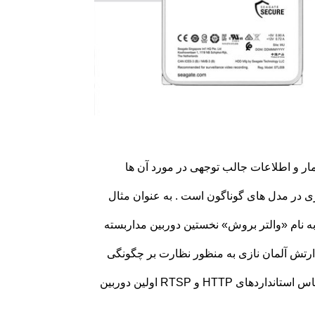
مار و اطلاعات جالب توجهی در مورد آن ها
ژی در مدل های گوناگون است . به عنوان مثال
ش و در سال ۱۹۱۳ یک مهندس آلمانی به نام «والتر بروش» نخستین دوربین مداربسته
ست . این روند با دوربین های آنالوگ در سال ۱۹۴۲ توسط ارتش آلمان نازی به منظور نظارت بر چگونگی
شلیک موشک V2 تکامل یافته و نهایتاً در سال ۱۹۹۶ نیز شرکت Axis بر اساس استانداردهای HTTP و RTSP اولین دوربین‌