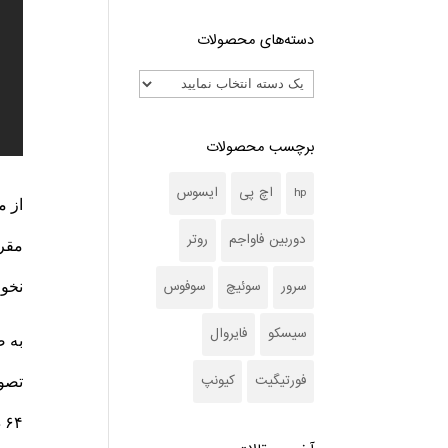
دسته‌های محصولات
برچسب محصولات
hp
اچ پی
ایسوس
از م
دوربین فاواجم
روتر
مقرو
سرور
سوئیچ
سوفوس
نخوا
سیسکو
فایروال
فورتیگیت
کیونپ