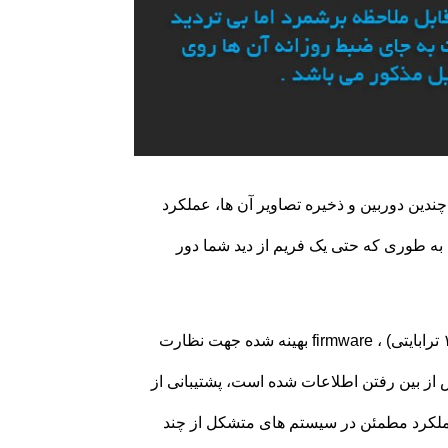
ندین دوربین و ذخیره تصاویر آن ها، عملکرد
ه طوری که حتی یک فریم از دید شما دور
به صورت جزئی‌تر می توان گفت که ظرفیت متنوع این محصولات (۱ تا ۱۶ ترابایتی) ، firmware بهینه شده جهت نظارت
جب کاهش از بین رفتن اطلاعات شده است، پشتیبانی از
در سیستم هایی با بیش از ۸ درایو در کنار عملکرد مطمئن در سیستم های متشکل از چند