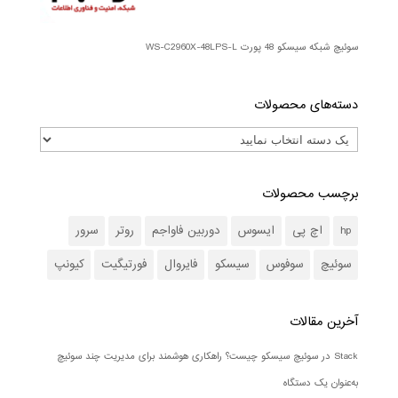
سوئیچ شبکه سیسکو 48 پورت WS-C2960X-48LPS-L
دسته‌های محصولات
برچسب محصولات
hp
اچ پی
ایسوس
دوربین فاواجم
روتر
سرور
سوئیچ
سوفوس
سیسکو
فایروال
فورتیگیت
کیونپ
آخرین مقالات
Stack در سوئیچ سیسکو چیست؟ راهکاری هوشمند برای مدیریت چند سوئیچ
به‌عنوان یک دستگاه