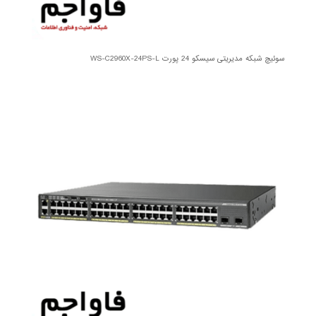
سوئیچ شبکه مدیریتی سیسکو 24 پورت WS-C2960X-24PS-L