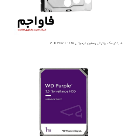
هارددیسک اینترنال وسترن دیجیتال 2TB WD20PURX