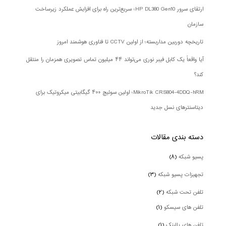
ارتقای سرور HP DL380 Gen10؛ سریع‌ترین راه برای افزایش عملکرد زیرساخت
سازمان
تاریخچه دوربین مداربسته؛ از اولین CCTV تا فناوری هوشمند امروز
آیا واقعاً یک کابل فیبر نوری می‌تواند ۴۴ میلیون تماس تصویری همزمان را منتقل
کند؟
MikroTik CRS804-4DDQ-hRM؛ اولین سوئیچ ۴۰۰ گیگابیتی میکروتیک برای
دیتاسنترهای نسل جدید
دسته بندی‌ مقالات
پسیو شبکه
(۸)
تجهیزات پسیو شبکه
(۳)
تلفن تحت شبکه
(۲)
تلفن های سیسکو
(۱)
تلفن های یالینک
(۱)