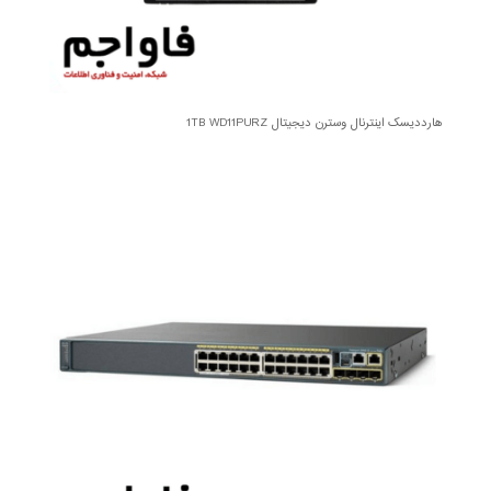
هارددیسک اینترنال وسترن دیجیتال 1TB WD11PURZ