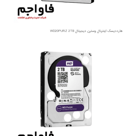
هارددیسک اینترنال وسترن دیجیتال WD20PURZ 2TB