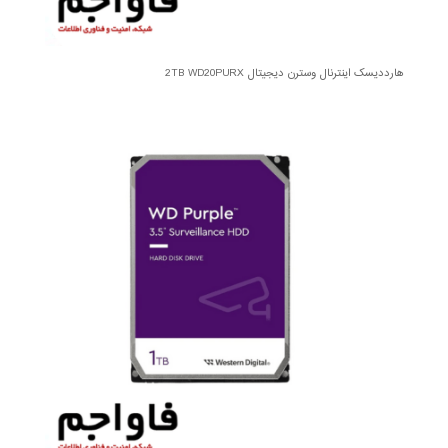
هارددیسک اینترنال وسترن دیجیتال 2TB WD20PURX