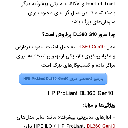
Root of Trust و امکانات امنیتی پیشرفته دیگر
باعث شده تا این مدل گزینه‌ای محبوب برای
سازمان‌های بزرگ باشد.
چرا سرور
DL380 G10
پرفروش است؟
مدل
DL380 Gen10
به دلیل امنیت، قدرت پردازش
و مقیاس‌پذیری بالا، یکی از بهترین انتخاب‌ها برای
مراکز داده و کسب‌وکارهای بزرگ است.
بررسی تخصصی سرور HPE ProLiant DL380 Gen10
HP ProLiant DL360 Gen10
ویژگی‌ها و مزایا:
– ابزارهای مدیریتی پیشرفته: مانند سایر مدل‌های
DL360 Gen10
HP ProLiant,
از HPE iLO برای