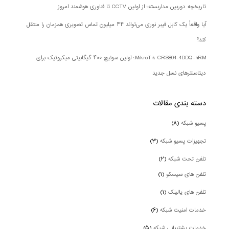
تاریخچه دوربین مداربسته؛ از اولین CCTV تا فناوری هوشمند امروز
آیا واقعاً یک کابل فیبر نوری می‌تواند ۴۴ میلیون تماس تصویری همزمان را منتقل
کند؟
MikroTik CRS804-4DDQ-hRM؛ اولین سوئیچ ۴۰۰ گیگابیتی میکروتیک برای
دیتاسنترهای نسل جدید
دسته بندی‌ مقالات
پسیو شبکه
(۸)
تجهیزات پسیو شبکه
(۳)
تلفن تحت شبکه
(۲)
تلفن های سیسکو
(۱)
تلفن های یالینک
(۱)
خدمات امنیت شبکه
(۶)
خدمات پشتیبانی شبکه
(۵)