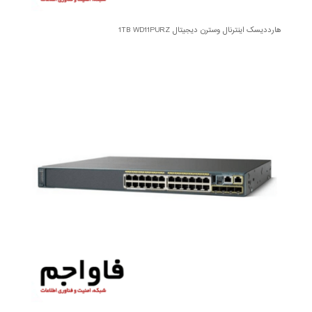
هارددیسک اینترنال وسترن دیجیتال 1TB WD11PURZ