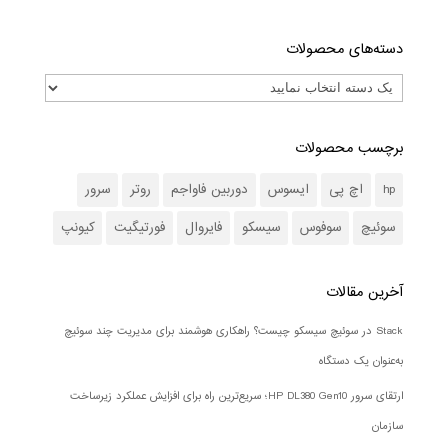
دسته‌های محصولات
برچسب محصولات
hp
اچ پی
ایسوس
دوربین فاواجم
روتر
سرور
سوئیچ
سوفوس
سیسکو
فایروال
فورتیگیت
کیونپ
آخرین مقالات
Stack در سوئیچ سیسکو چیست؟ راهکاری هوشمند برای مدیریت چند سوئیچ
به‌عنوان یک دستگاه
ارتقای سرور HP DL380 Gen10؛ سریع‌ترین راه برای افزایش عملکرد زیرساخت
سازمان