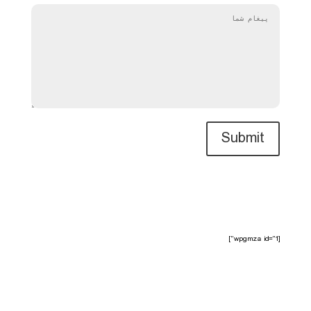
Submit
[wpgmza id="1"]