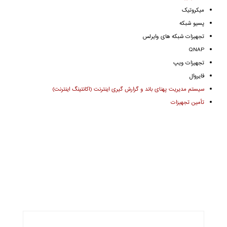
میکروتیک
پسیو شبکه
تجهیزات شبکه های وایرلس
QNAP
تجهیزات ویپ
فایروال
سیستم مدیریت پهنای باند و گزارش گیری اینترنت (اکانتینگ اینترنت)
تأمین تجهیزات
دفتر
تهران، خیابان شریعتی، روبروی پارک شریعتی