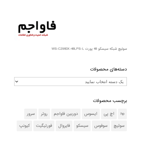
سوئیچ شبکه سیسکو 48 پورت WS-C2960X-48LPS-L
دسته‌های محصولات
برچسب محصولات
hp
اچ پی
ایسوس
دوربین فاواجم
روتر
سرور
سوئیچ
سوفوس
سیسکو
فایروال
فورتیگیت
کیونپ