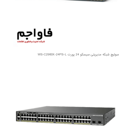
سوئیچ شبکه مدیریتی سیسکو 24 پورت WS-C2960X-24PS-L