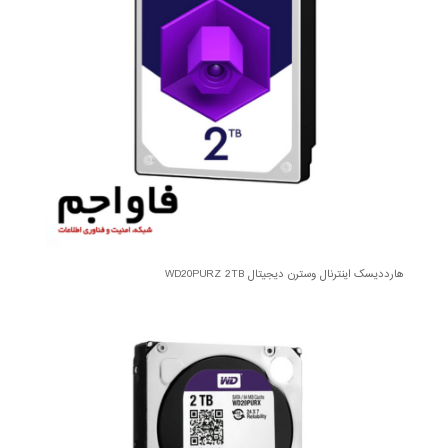
هارددیسک اینترنال وسترن دیجیتال WD20PURZ 2TB