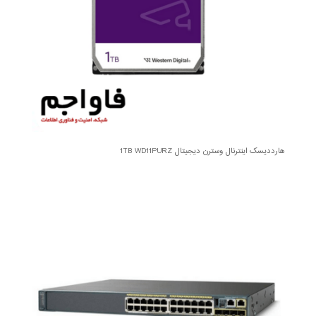
هارددیسک اینترنال وسترن دیجیتال 1TB WD11PURZ