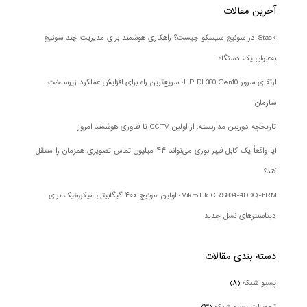
آخرین مقالات
Stack در سوئیچ سیسکو چیست؟ راهکاری هوشمند برای مدیریت چند سوئیچ
به‌عنوان یک دستگاه
ارتقای سرور HP DL380 Gen10؛ سریع‌ترین راه برای افزایش عملکرد زیرساخت
سازمان
تاریخچه دوربین مداربسته؛ از اولین CCTV تا فناوری هوشمند امروز
آیا واقعاً یک کابل فیبر نوری می‌تواند ۴۴ میلیون تماس تصویری همزمان را منتقل
کند؟
MikroTik CRS804-4DDQ-hRM؛ اولین سوئیچ ۴۰۰ گیگابیتی میکروتیک برای
دیتاسنترهای نسل جدید
دسته بندی‌ مقالات
پسیو شبکه
(۸)