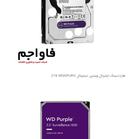
هارددیسک اینترنال وسترن دیجیتال 2TB WD20PURX