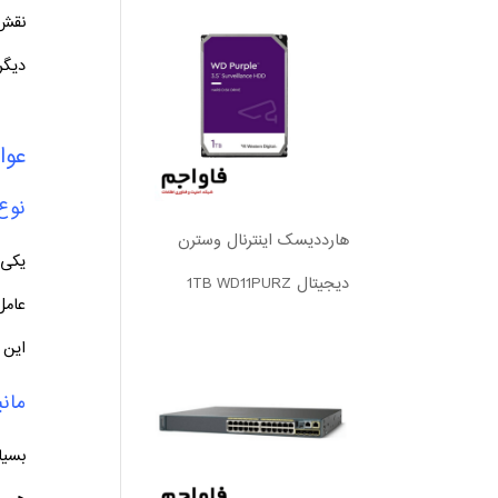
نقش 
دیگر
عوا
نوع
هارددیسک اینترنال وسترن
یکی 
دیجیتال 1TB WD11PURZ
عامل
این 
مان
بسیا