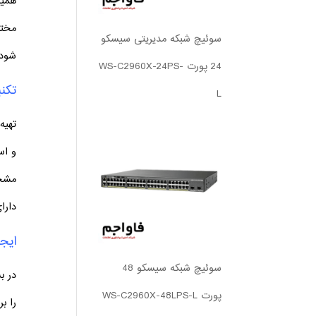
همین
مختل
سوئیچ شبکه مدیریتی سیسکو
شود.
24 پورت WS-C2960X-24PS-
تکن
L
تهیه
و اس
مشخص
دارا
ایجا
سوئیچ شبکه سیسکو 48
در ب
پورت WS-C2960X-48LPS-L
را ب