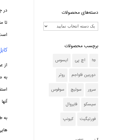
در چ
دسته‌های محصولات
تا م
است 
برچسب محصولات
کاب
hp
اچ پی
ایسوس
از ع
دوربین فاواجم
روتر
به ص
استف
سرور
سوئیچ
سوفوس
آنها
سیسکو
فایروال
به ط
فورتیگیت
کیونپ
هایی