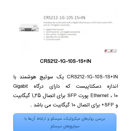
CRS212-1G-10S-1S+IN
CRS212-1G-10S-1S+IN یک سوئیچ هوشمند با
اندازه دسکتاپیست که دارای درگاه Gigabit
Ethernet ، ۱۰ پورت SFP برای اتصال ۱٫۲۵ گیگابیت
و SFP+ برای اتصال ۱۰ گیگابیت می باشد .
بررسی روترهای میکروتیک، سیسکو و ارتباط آن‌ها با
سوئیچ‌های سیسکو