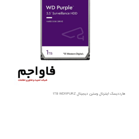
هارددیسک اینترنال وسترن دیجیتال 1TB WD11PURZ