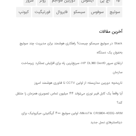
hp
اچ پی
ایسوس
دوربین فاواجم
روتر
سرور
سوئیچ
سوفوس
سیسکو
فایروال
فورتیگیت
کیونپ
آخرین مقالات
Stack در سوئیچ سیسکو چیست؟ راهکاری هوشمند برای مدیریت چند سوئیچ
به‌عنوان یک دستگاه
ارتقای سرور HP DL380 Gen10؛ سریع‌ترین راه برای افزایش عملکرد زیرساخت
سازمان
تاریخچه دوربین مداربسته؛ از اولین CCTV تا فناوری هوشمند امروز
آیا واقعاً یک کابل فیبر نوری می‌تواند ۴۴ میلیون تماس تصویری همزمان را منتقل
کند؟
MikroTik CRS804-4DDQ-hRM؛ اولین سوئیچ ۴۰۰ گیگابیتی میکروتیک برای
دیتاسنترهای نسل جدید