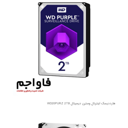
هارددیسک اینترنال وسترن دیجیتال WD20PURZ 2TB