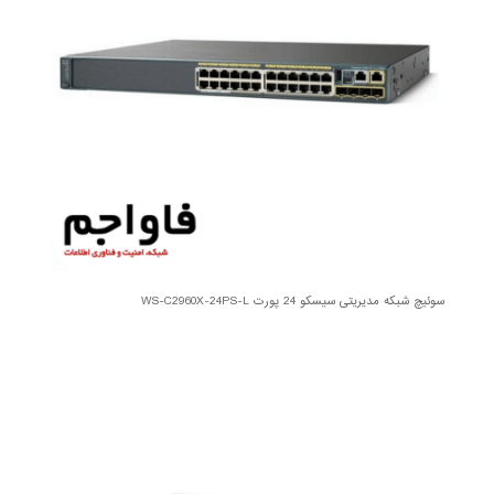
سوئیچ شبکه مدیریتی سیسکو 24 پورت WS-C2960X-24PS-L