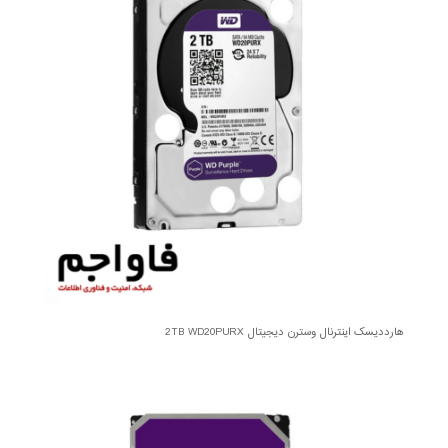
هارددیسک اینترنال وسترن دیجیتال 2TB WD20PURX