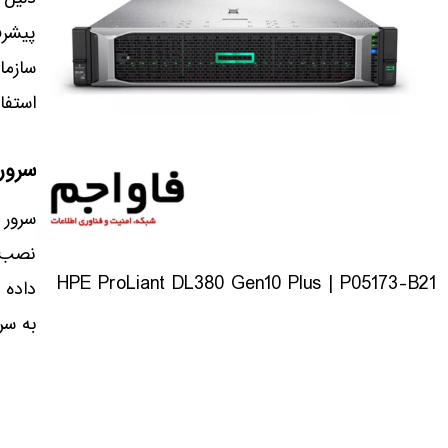
پیشرفت
سازما
استفاد
سرور
سرور 
نصب ا
HPE ProLiant DL380 Gen10 Plus | P05173-B21
داده 