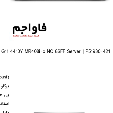
G11 4410Y MR408i-o NC 8SFF Server | P51930-421
پرکار
پی هس
استان
دلیل 