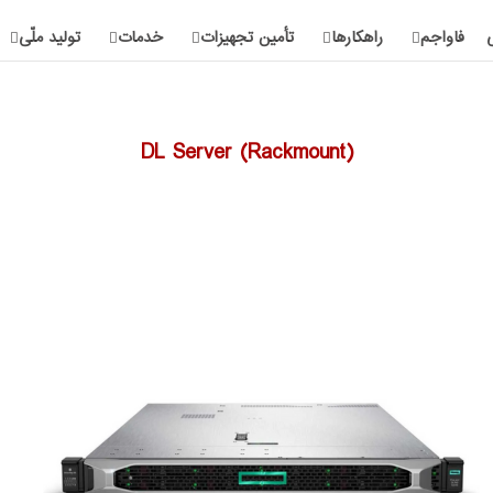
فاواجم
راهکارها
تأمین تجهیزات
خدمات
تولید ملّی
DL Server (Rackmount)