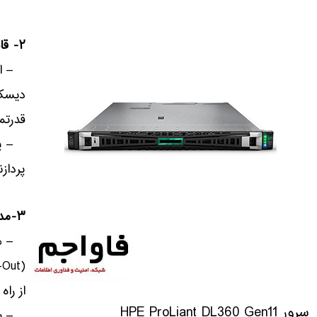
۲- قابلیت ارتقا:
– امک
دیسک،
قدرتمن
– پشت
پردازنده‌های n
۳-مدیریت و نظارت پیشرفته:
از راه 
سرور HPE ProLiant DL360 Gen11
– ساز