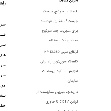
آخرین مقالات
راهن
Stack در سوئیچ سیسکو
چیست؟ راهکاری هوشمند
سرور
برای مدیریت چند سوئیچ
قبلی
به‌عنوان یک دستگاه
سرور
ارتقای سرور HP DL380
های 
Gen10؛ سریع‌ترین راه برای
سرور
افزایش عملکرد زیرساخت
سرور
سازمان
تاریخچه دوربین مداربسته؛ از
ببین
اولین CCTV تا فناوری
خیلی