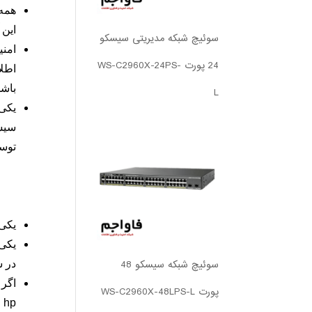
همه 
این 
سوئیچ شبکه مدیریتی سیسکو
امنی
24 پورت WS-C2960X-24PS-
اطلا
باشد
L
یکی 
سیست
توسط
یکی دیگ
یکی 
سوئیچ شبکه سیسکو 48
در س
اگر 
پورت WS-C2960X-48LPS-L
hp قابلیت ابری شدن را دارند به آسانی و راحتی امکان پذیر خواهد بود.