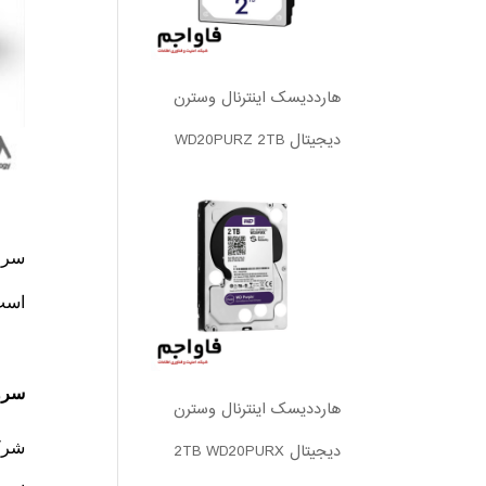
هارددیسک اینترنال وسترن
دیجیتال WD20PURZ 2TB
است وبه همین دلی
سرور hp ‏در ایران و 
هارددیسک اینترنال وسترن
دیجیتال 2TB WD20PURX
شرکت