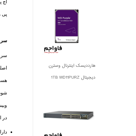
اچ پ
پی ر
سرو
سرور
هارددیسک اینترنال وسترن
اصلی
دیجیتال 1TB WD11PURZ
هستن
وبیش
در ای
دارا