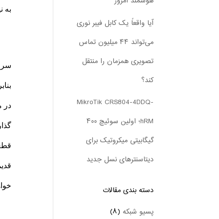
هوشمند امروز
به ن
آیا واقعاً یک کابل فیبر نوری
می‌تواند ۴۴ میلیون تماس
تصویری همزمان را منتقل
سرور
کند؟
بناب
MikroTik CRS804-4DDQ-
در م
hRM؛ اولین سوئیچ ۴۰۰
گذار
گیگابیتی میکروتیک برای
قطعا
دیتاسنترهای نسل جدید
قدیم
خواه
دسته بندی‌ مقالات
پسیو شبکه
(۸)