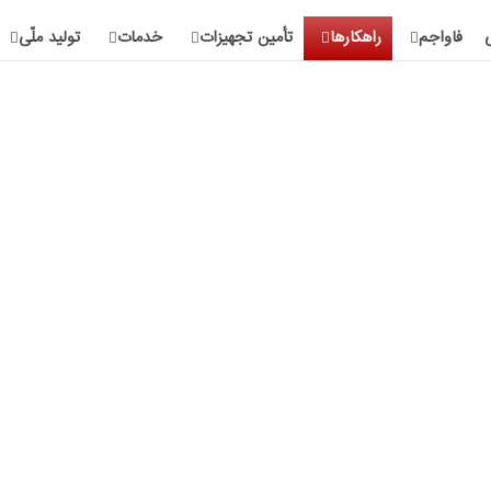
فاواجم
راهکارها
تأمین تجهیزات
خدمات
تولید ملّی