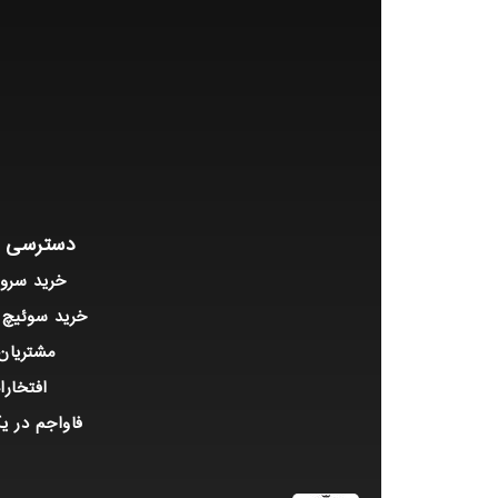
دسترسی س
خرید سرور P
خرید سوئیچ
مشتریان 
افتخارا
فاواجم در ی