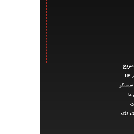
ریع
H
 سیسکو
ما
ت
ک نگاه