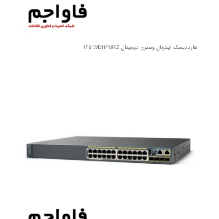
هارددیسک اینترنال وسترن دیجیتال 1TB WD11PURZ