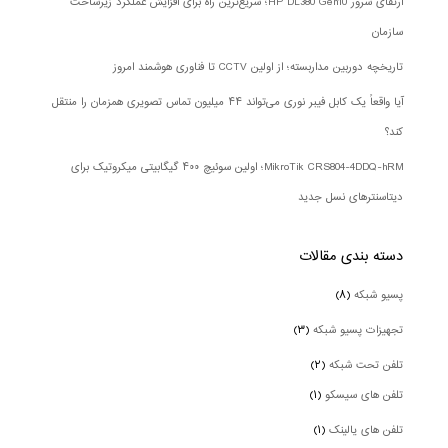
ارتقای سرور HP DL380 Gen10؛ سریع‌ترین راه برای افزایش عملکرد زیرساخت
سازمان
تاریخچه دوربین مداربسته؛ از اولین CCTV تا فناوری هوشمند امروز
آیا واقعاً یک کابل فیبر نوری می‌تواند ۴۴ میلیون تماس تصویری همزمان را منتقل
کند؟
MikroTik CRS804-4DDQ-hRM؛ اولین سوئیچ ۴۰۰ گیگابیتی میکروتیک برای
دیتاسنترهای نسل جدید
دسته بندی‌ مقالات
پسیو شبکه
(۸)
تجهیزات پسیو شبکه
(۳)
تلفن تحت شبکه
(۲)
تلفن های سیسکو
(۱)
تلفن های یالینک
(۱)