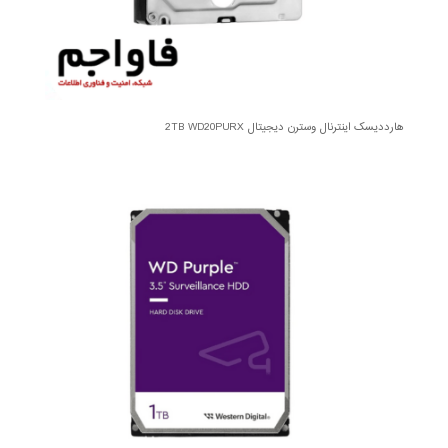
هارددیسک اینترنال وسترن دیجیتال 2TB WD20PURX