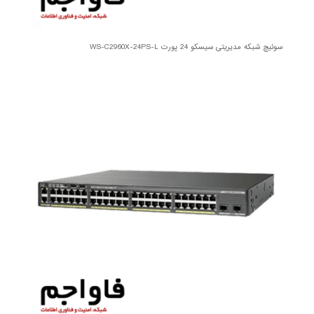
سوئیچ شبکه مدیریتی سیسکو 24 پورت WS-C2960X-24PS-L