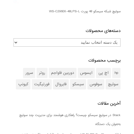
سوئیچ شبکه سیسکو 48 پورت WS-C2960X-48LPS-L
دسته‌های محصولات
برچسب محصولات
hp
اچ پی
ایسوس
دوربین فاواجم
روتر
سرور
سوئیچ
سوفوس
سیسکو
فایروال
فورتیگیت
کیونپ
آخرین مقالات
Stack در سوئیچ سیسکو چیست؟ راهکاری هوشمند برای مدیریت چند سوئیچ
به‌عنوان یک دستگاه