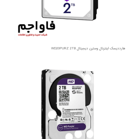
هارددیسک اینترنال وسترن دیجیتال WD20PURZ 2TB