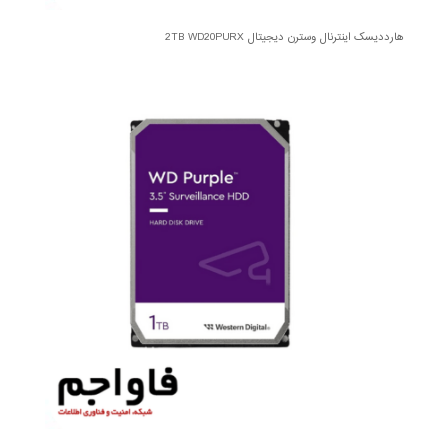
هارددیسک اینترنال وسترن دیجیتال 2TB WD20PURX