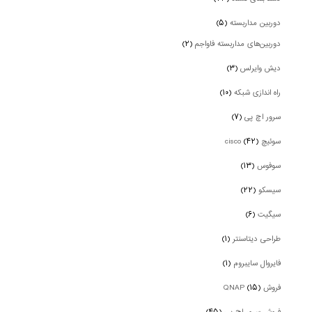
دوربین‌ مداربسته
(۵)
دوربین‌های مداربسته فاواجم
(۲)
دیش وایرلس
(۳)
راه اندازی شبکه
(۱۰)
سرور اچ پی
(۷)
سوئیچ cisco
(۴۲)
سوفوس
(۱۳)
سیسکو
(۲۲)
سیگیت
(۶)
طراحی دیتاسنتر
(۱)
فایروال سایبروم
(۱)
فروش QNAP
(۱۵)