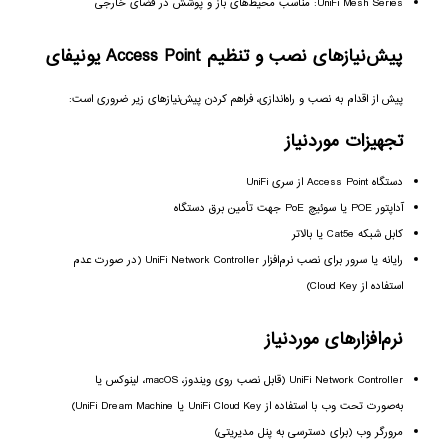
UniFi Mesh Series: مناسب محیط‌های باز و پوشش در فضای خارجی
پیش‌نیازهای نصب و تنظیم Access Point یونیفای
پیش از اقدام به نصب و راه‌اندازی، فراهم کردن پیش‌نیازهای زیر ضروری است:
تجهیزات موردنیاز
دستگاه Access Point از سری UniFi
آداپتور POE یا سوئیچ PoE جهت تأمین برق دستگاه
کابل شبکه Cat5e یا بالاتر
رایانه یا سرور برای نصب نرم‌افزار UniFi Network Controller (در صورت عدم
استفاده از Cloud Key)
نرم‌افزارهای موردنیاز
UniFi Network Controller (قابل نصب روی ویندوز، macOS، لینوکس یا
به‌صورت تحت وب با استفاده از UniFi Cloud Key یا UniFi Dream Machine)
مرورگر وب (برای دسترسی به پنل مدیریتی)