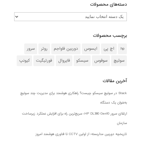
دسته‌های محصولات
برچسب محصولات
hp
اچ پی
ایسوس
دوربین فاواجم
روتر
سرور
سوئیچ
سوفوس
سیسکو
فایروال
فورتیگیت
کیونپ
آخرین مقالات
Stack در سوئیچ سیسکو چیست؟ راهکاری هوشمند برای مدیریت چند سوئیچ
به‌عنوان یک دستگاه
ارتقای سرور HP DL380 Gen10؛ سریع‌ترین راه برای افزایش عملکرد زیرساخت
سازمان
تاریخچه دوربین مداربسته؛ از اولین CCTV تا فناوری هوشمند امروز