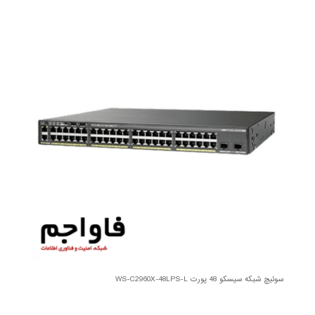
سوئیچ شبکه سیسکو 48 پورت WS-C2960X-48LPS-L