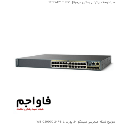
هارددیسک اینترنال وسترن دیجیتال 1TB WD11PURZ
سوئیچ شبکه مدیریتی سیسکو 24 پورت WS-C2960X-24PS-L