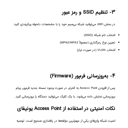
۳- تنظیم SSID و رمز عبور
در بخش WiFi، می‌توانید شبکه بی‌سیم خود را با مشخصات دلخواه پیکربندی کنید:
انتخاب نام شبکه (SSID)
تعیین نوع رمزگذاری (معمولاً WPA2/WPA3)
انتخاب VLAN (در صورت نیاز)
۴- به‌روزرسانی فرم‌ور (Firmware)
پس از افزودن Access Point به کنترلر، در صورت وجود نسخه جدید فرم‌ور، پیام
بروزرسانی نمایش داده می‌شود. با یک کلیک می‌توانید دستگاه را بروزرسانی کنید.
نکات امنیتی در استفاده از Access Point یونیفای
امنیت شبکه وای‌فای یکی از مهم‌ترین مؤلفه‌ها در راه‌اندازی صحیح است. توصیه