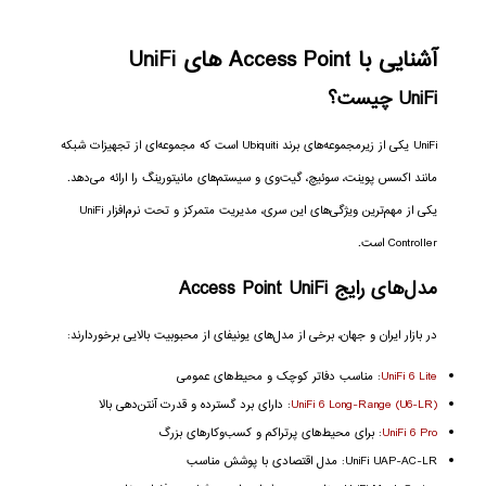
آشنایی با Access Point های UniFi
UniFi چیست؟
UniFi یکی از زیرمجموعه‌های برند Ubiquiti است که مجموعه‌ای از تجهیزات شبکه
مانند اکسس پوینت، سوئیچ، گیت‌وی و سیستم‌های مانیتورینگ را ارائه می‌دهد.
یکی از مهم‌ترین ویژگی‌های این سری، مدیریت متمرکز و تحت نرم‌افزار UniFi
Controller است.
مدل‌های رایج Access Point UniFi
در بازار ایران و جهان، برخی از مدل‌های یونیفای از محبوبیت بالایی برخوردارند:
UniFi 6 Lite
: مناسب دفاتر کوچک و محیط‌های عمومی
UniFi 6 Long-Range (U6-LR)
: دارای برد گسترده و قدرت آنتن‌دهی بالا
UniFi 6 Pro
: برای محیط‌های پرتراکم و کسب‌وکارهای بزرگ
UniFi UAP-AC-LR: مدل اقتصادی با پوشش مناسب