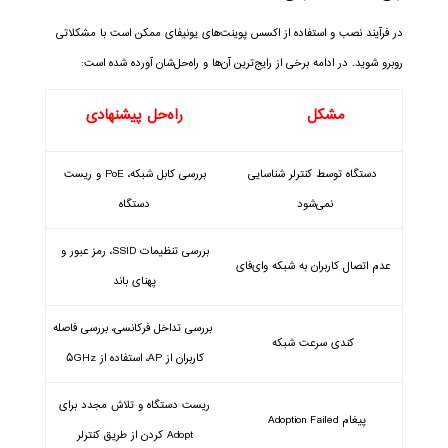
در فرآیند نصب و استفاده از اکسس پوینت‌های یونیفای ممکن است با مشکلاتی
روبرو شوید. در ادامه برخی از رایج‌ترین آن‌ها و راه‌حل‌شان آورده شده است:
مشکل
راه‌حل پیشنهادی
دستگاه توسط کنترلر شناسایی
بررسی کابل شبکه، PoE و ریست
نمی‌شود
دستگاه
بررسی تنظیمات SSID، رمز عبور و
عدم اتصال کاربران به شبکه وای‌فای
پهنای باند
بررسی تداخل فرکانسی، بررسی فاصله
کندی سرعت شبکه
کاربران از AP، استفاده از ۵GHz
ریست دستگاه و تلاش مجدد برای
پیغام Adoption Failed
Adopt کردن از طریق کنترلر