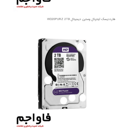
هارددیسک اینترنال وسترن دیجیتال WD20PURZ 2TB