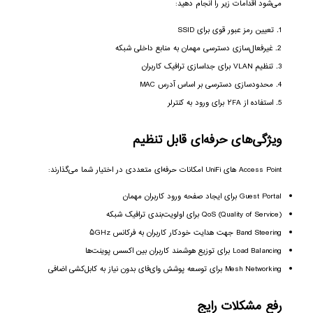
می‌شود اقدامات زیر را انجام دهید:
تعیین رمز عبور قوی برای SSID
غیرفعال‌سازی دسترسی مهمان به منابع داخلی شبکه
تنظیم VLAN برای جداسازی ترافیک کاربران
محدودسازی دسترسی بر اساس آدرس MAC
استفاده از ۲FA برای ورود به کنترلر
ویژگی‌های حرفه‌ای قابل تنظیم
Access Point های UniFi امکانات حرفه‌ای متعددی در اختیار شما می‌گذارند:
Guest Portal برای ایجاد صفحه ورود کاربران مهمان
QoS (Quality of Service) برای اولویت‌بندی ترافیک شبکه
Band Steering جهت هدایت خودکار کاربران به فرکانس ۵GHz
Load Balancing برای توزیع هوشمند کاربران بین اکسس پوینت‌ها
Mesh Networking برای توسعه پوشش وای‌فای بدون نیاز به کابل‌کشی اضافی
رفع مشکلات رایج