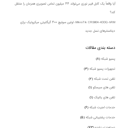
آیا واقعاً یک کابل فیبر نوری می‌تواند ۴۴ میلیون تماس تصویری همزمان را منتقل
کند؟
MikroTik CRS804-4DDQ-hRM؛ اولین سوئیچ ۴۰۰ گیگابیتی میکروتیک برای
دیتاسنترهای نسل جدید
دسته بندی‌ مقالات
پسیو شبکه
(۸)
تجهیزات پسیو شبکه
(۳)
تلفن تحت شبکه
(۲)
تلفن های سیسکو
(۱)
تلفن های یالینک
(۱)
خدمات امنیت شبکه
(۶)
خدمات پشتیبانی شبکه
(۵)
دسته‌بندی نشده
(۷۳)