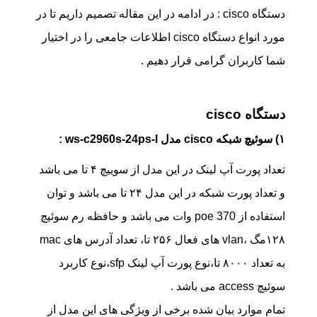
دستگاه cisco : در ادامه در این مقاله تصمیم داریم تا در
مورد انواع دستگاه cisco اطلاعات جامعی را در اختیار
شما کاربران گرامی قرار دهیم .
دستگاه cisco
۱) سوئیچ شبکه cisco مدل ws-c2960s-24ps-l :
تعداد پورت آپ لینک در این مدل از سوییچ ۴ تا می باشد
و تعداد پورت شبکه در این مدل ۲۴ تا می باشد و توان
استفاده از poe 370 وات می باشد و حافظه رم سوئیچ
۱۲۸مگ ،vlan های فعال ۲۵۶ تا، تعداد آدرس های mac
به تعداد ۸۰۰۰ تا،نوع پورت آپ لینک sfp،نوع کاربرد
سوئیچ access می باشد .
تمام موارد بیان شده برخی از ویژگی های این مدل از