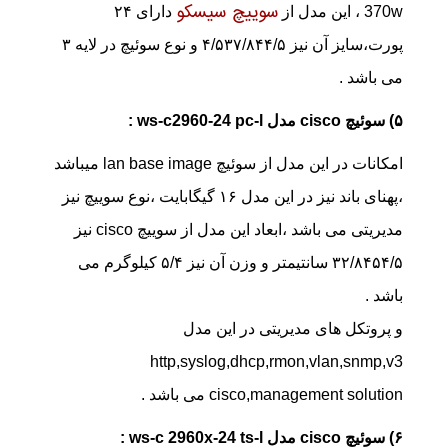
سوییچ سیسکو
370w ، این مدل از
دارای ۲۴
پورت،سایز آن نیز ۴/۵۳۷/۸۴۴/۵ و نوع سوئیچ در لایه ۳
می باشد .
۵) سوئیچ cisco مدل ws-c2960-24 pc-l :
امکانات در این مدل از سوئیچ lan base image میباشد
،پهنای باند نیز در این مدل ۱۶ گیگابایت ،نوع سوییچ نیز
مدیریتی می باشد ،ابعاد این مدل از سوییچ cisco نیز
۳۲/۸۴۵۴/۵ سانتیمتر و وزن آن نیز ۵/۴ کیلوگرم می
باشد .
و پروتکل های مدیریتی در این مدل
http,syslog,dhcp,rmon,vlan,snmp,v3
cisco,management solution می باشد .
۶) سوئیچ cisco مدل ws-c 2960x-24 ts-l :