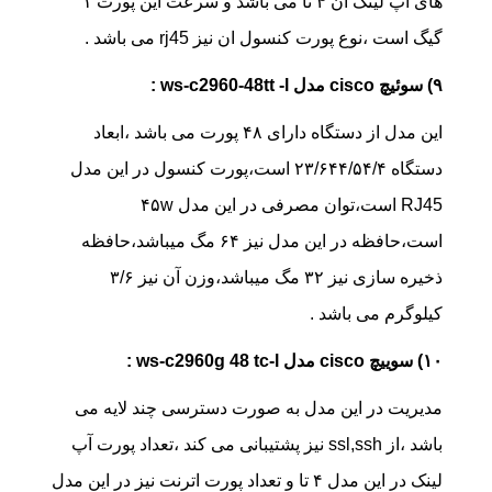
های اپ لینک ان ۴ تا می باشد و سرعت این پورت ۱
گیگ است ،نوع پورت کنسول ان نیز rj45 می باشد .
۹) سوئیچ cisco مدل ws-c2960-48tt -l :
این مدل از دستگاه دارای ۴۸ پورت می باشد ،ابعاد
دستگاه ۲۳/۶۴۴/۵۴/۴ است،پورت کنسول در این مدل
RJ45 است،توان مصرفی در این مدل ۴۵w
است،حافظه در این مدل نیز ۶۴ مگ میباشد،حافظه
ذخیره سازی نیز ۳۲ مگ میباشد،وزن آن نیز ۳/۶
کیلوگرم می باشد .
۱۰) سوییچ cisco مدل ws-c2960g 48 tc-l :
مدیریت در این مدل به صورت دسترسی چند لایه می
باشد ،از ssl,ssh نیز پشتیبانی می کند ،تعداد پورت آپ
لینک در این مدل ۴ تا و تعداد پورت اترنت نیز در این مدل