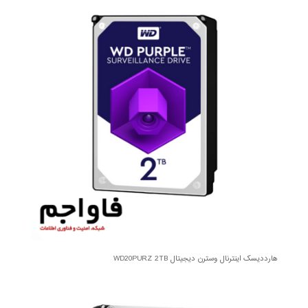
هارددیسک اینترنال وسترن دیجیتال WD20PURZ 2TB