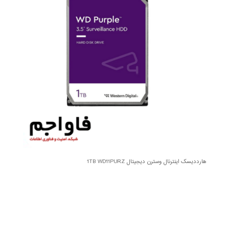
هارددیسک اینترنال وسترن دیجیتال 1TB WD11PURZ