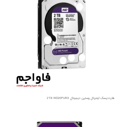
هارددیسک اینترنال وسترن دیجیتال 2TB WD20PURX