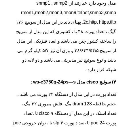
مدل وجود دارد عبارتند از snmp1 , snmp2,
rmon1,rmob2,rmon3,rmon9,telnet,snmp3,snmp
2c,http, https,tftp, پهنای باند در این مدل از سوییچ ۱۷۶
گیگ ، تعداد پورت ۴۸ تا ، کشوری که این مدل از سوییچ
را ساخته کشور چین می باشد و ابعاد فیزیکی این مدل
از سوییچ ۳۸/۶۴۴/۵۴/۵ و وزن آن نیز ۵/۷ کیلو گرم می
باشد و نوع سوئیچ نیز مدیریتی می باشد و دو لایه دو
شبکه قرار دارد .
۴) سوئیچ cisco مدل ws-c3750g-24ps—s :
تعداد پورت در این مدل از دستگاه ۲۴ پورت می باشد ،
حجم حافظه dram 128 مگ ،فلش مموری ۳۲ مگ ،
تعداد استک در این مدل از دستگاه cisco ۹ تا ،تعداد
پورت poe 24 تا ،تعداد پورت sfp ۴ تا ، توان خروجی poe