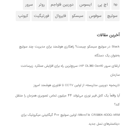
hp
اچ پی
ایسوس
دوربین فاواجم
روتر
سرور
سوئیچ
سوفوس
سیسکو
فایروال
فورتیگیت
کیونپ
آخرین مقالات
Stack در سوئیچ سیسکو چیست؟ راهکاری هوشمند برای مدیریت چند سوئیچ
به‌عنوان یک دستگاه
ارتقای سرور HP DL380 Gen10؛ سریع‌ترین راه برای افزایش عملکرد زیرساخت
سازمان
تاریخچه دوربین مداربسته؛ از اولین CCTV تا فناوری هوشمند امروز
آیا واقعاً یک کابل فیبر نوری می‌تواند ۴۴ میلیون تماس تصویری همزمان را منتقل
کند؟
MikroTik CRS804-4DDQ-hRM؛ اولین سوئیچ ۴۰۰ گیگابیتی میکروتیک برای
دیتاسنترهای نسل جدید