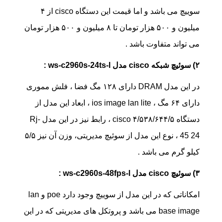
سوییچ می باشد و اما قیمت این دستگاه cisco از ۴
میلیون و ۵۰۰ هزار تومان تا ۸ میلیون و ۵۰۰ هزار تومان
می تواند متفاوت باشد .
۲) سوئیچ شبکه cisco مدل ws-c2960s-24ts-l :
در این مدل DRAM دارای ۱۲۸ مگ فضا ، فلش مموری
دارای ۶۴ مگ ، ios image lan lite ، ابعاد این مدل از
دستگاه cisco ۴/۵۳۸/۶۴۴/۵ ، رابط نیز در این مدل Rj-
45 24 ، نوع این مدل از سوئیچ مدیریتی، وزن آن نیز ۵/۵
کیلو گرم می باشد .
۳) سوئیچ cisco مدل ws-c2960s-48fps-l :
امکاناتی که در این مدل از سوییچ وجود دارد poe و lan
base image می باشد و پروتکل های مدیریتی که در این