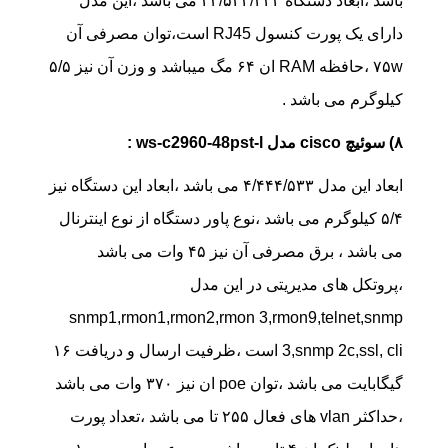
باشد ،ابعاد دستگاه ۲۳/۵۴۴/۴۴۴ می باشد ،این مدل
دارای یک پورت کنسول RJ45 است،توان مصرفی آن
۷۵w ،حافظه RAM ان ۶۴ مگ میباشد و وزن آن نیز ۵/۵
کیلوگرم می باشد .
۸) سوئیچ cisco مدل ws-c2960-48pst-l :
ابعاد این مدل ۴/۴۴۴/۵۳۳ می باشد ،ابعاد این دستگاه نیز
۵/۴ کیلوگرم می باشد ،نوع پاور دستگاه از نوع اینترنال
می باشد ، برق مصرفی آن نیز ۴۵ وات می باشد
،پروتکل های مدیریتی در این مدل
snmp1,rmon1,rmon2,rmon 3,rmon9,telnet,snmp
3,snmp 2c,ssl, cli است ،ظرفیت ارسال و دریافت ۱۶
گیگابایت می باشد ،توان poe ان نیز ۳۷۰ وات می باشد
،حداکثر vlan های فعال ۲۵۵ تا می باشد ،تعداد پورت