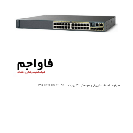
سوئیچ شبکه مدیریتی سیسکو 24 پورت WS-C2960X-24PS-L