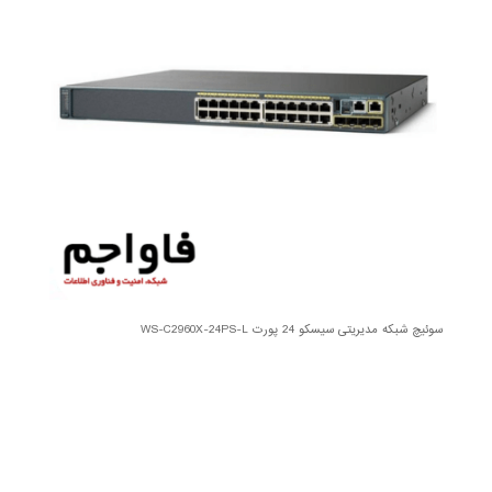
سوئیچ شبکه مدیریتی سیسکو 24 پورت WS-C2960X-24PS-L