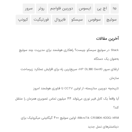
hp
اچ پی
ایسوس
دوربین فاواجم
روتر
سرور
سوئیچ
سوفوس
سیسکو
فایروال
فورتیگیت
کیونپ
آخرین مقالات
Stack در سوئیچ سیسکو چیست؟ راهکاری هوشمند برای مدیریت چند سوئیچ
به‌عنوان یک دستگاه
ارتقای سرور HP DL380 Gen10؛ سریع‌ترین راه برای افزایش عملکرد زیرساخت
سازمان
تاریخچه دوربین مداربسته؛ از اولین CCTV تا فناوری هوشمند امروز
آیا واقعاً یک کابل فیبر نوری می‌تواند ۴۴ میلیون تماس تصویری همزمان را منتقل
کند؟
MikroTik CRS804-4DDQ-hRM؛ اولین سوئیچ ۴۰۰ گیگابیتی میکروتیک برای
دیتاسنترهای نسل جدید