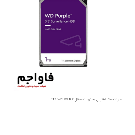
هارددیسک اینترنال وسترن دیجیتال 1TB WD11PURZ