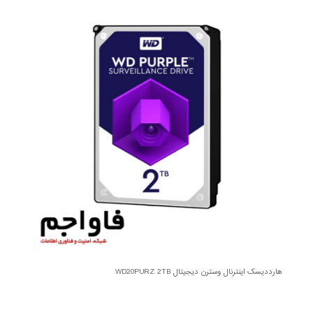
هارددیسک اینترنال وسترن دیجیتال WD20PURZ 2TB