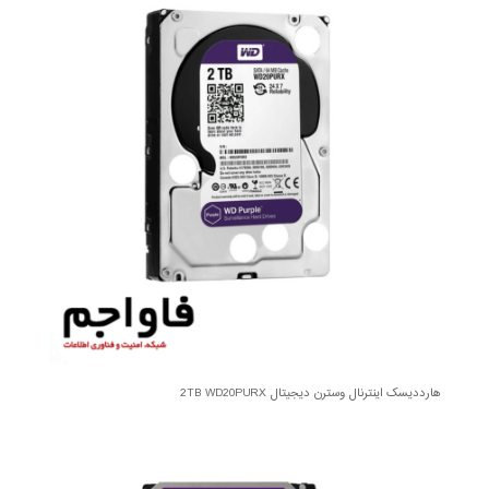
هارددیسک اینترنال وسترن دیجیتال 2TB WD20PURX