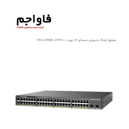
سوئیچ شبکه مدیریتی سیسکو 24 پورت WS-C2960X-24PS-L