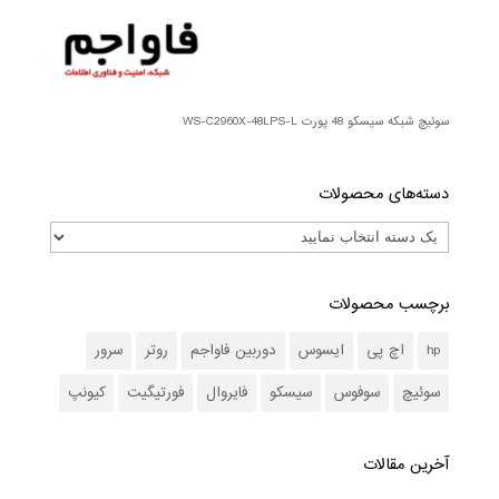
سوئیچ شبکه سیسکو 48 پورت WS-C2960X-48LPS-L
دسته‌های محصولات
برچسب محصولات
hp
اچ پی
ایسوس
دوربین فاواجم
روتر
سرور
سوئیچ
سوفوس
سیسکو
فایروال
فورتیگیت
کیونپ
آخرین مقالات