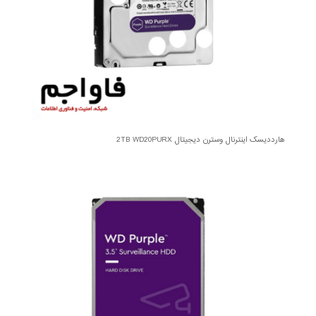
هارددیسک اینترنال وسترن دیجیتال 2TB WD20PURX