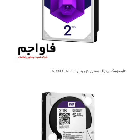
هارددیسک اینترنال وسترن دیجیتال WD20PURZ 2TB