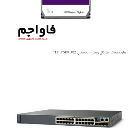
هارددیسک اینترنال وسترن دیجیتال 1TB WD11PURZ