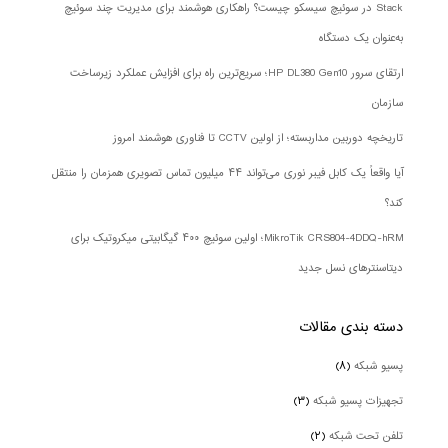
Stack در سوئیچ سیسکو چیست؟ راهکاری هوشمند برای مدیریت چند سوئیچ
به‌عنوان یک دستگاه
ارتقای سرور HP DL380 Gen10؛ سریع‌ترین راه برای افزایش عملکرد زیرساخت
سازمان
تاریخچه دوربین مداربسته؛ از اولین CCTV تا فناوری هوشمند امروز
آیا واقعاً یک کابل فیبر نوری می‌تواند ۴۴ میلیون تماس تصویری همزمان را منتقل
کند؟
MikroTik CRS804-4DDQ-hRM؛ اولین سوئیچ ۴۰۰ گیگابیتی میکروتیک برای
دیتاسنترهای نسل جدید
دسته بندی‌ مقالات
پسیو شبکه
(۸)
تجهیزات پسیو شبکه
(۳)
تلفن تحت شبکه
(۲)