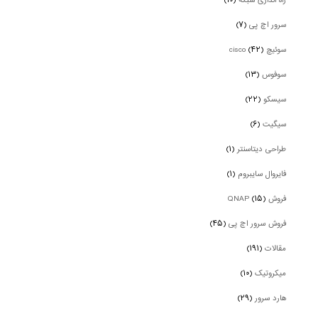
راه اندازی شبکه
(۱۰)
سرور اچ پی
(۷)
سوئیچ cisco
(۴۲)
سوفوس
(۱۳)
سیسکو
(۲۲)
سیگیت
(۶)
طراحی دیتاسنتر
(۱)
فایروال سایبروم
(۱)
فروش QNAP
(۱۵)
فروش سرور اچ پی
(۴۵)
مقالات
(۱۹۱)
میکروتیک
(۱۰)
هارد سرور
(۲۹)