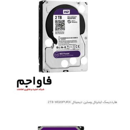
هارددیسک اینترنال وسترن دیجیتال 2TB WD20PURX