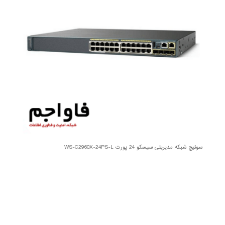
سوئیچ شبکه مدیریتی سیسکو 24 پورت WS-C2960X-24PS-L