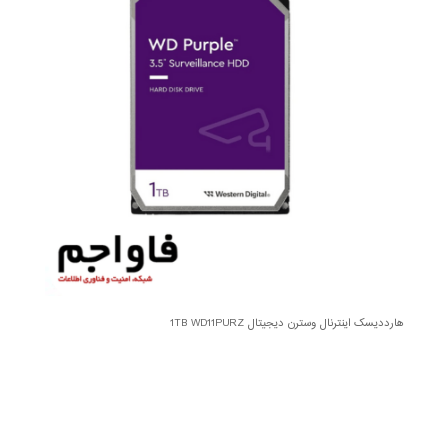
هارددیسک اینترنال وسترن دیجیتال 1TB WD11PURZ