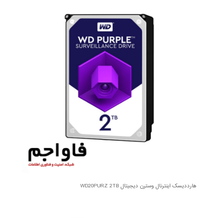
هارددیسک اینترنال وسترن دیجیتال WD20PURZ 2TB