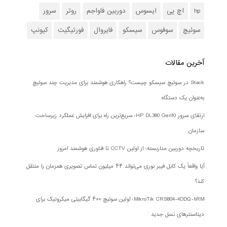
hp
اچ پی
ایسوس
دوربین فاواجم
روتر
سرور
سوئیچ
سوفوس
سیسکو
فایروال
فورتیگیت
کیونپ
آخرین مقالات
Stack در سوئیچ سیسکو چیست؟ راهکاری هوشمند برای مدیریت چند سوئیچ
به‌عنوان یک دستگاه
ارتقای سرور HP DL380 Gen10؛ سریع‌ترین راه برای افزایش عملکرد زیرساخت
سازمان
تاریخچه دوربین مداربسته؛ از اولین CCTV تا فناوری هوشمند امروز
آیا واقعاً یک کابل فیبر نوری می‌تواند ۴۴ میلیون تماس تصویری همزمان را منتقل
کند؟
MikroTik CRS804-4DDQ-hRM؛ اولین سوئیچ ۴۰۰ گیگابیتی میکروتیک برای
دیتاسنترهای نسل جدید