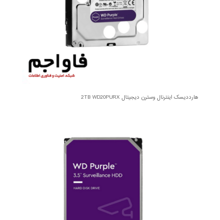
هارددیسک اینترنال وسترن دیجیتال 2TB WD20PURX