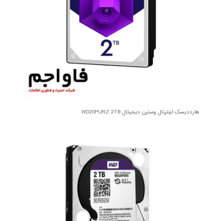
هارددیسک اینترنال وسترن دیجیتال WD20PURZ 2TB