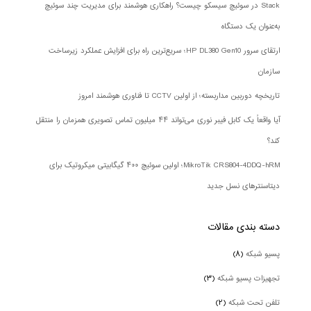
Stack در سوئیچ سیسکو چیست؟ راهکاری هوشمند برای مدیریت چند سوئیچ
به‌عنوان یک دستگاه
ارتقای سرور HP DL380 Gen10؛ سریع‌ترین راه برای افزایش عملکرد زیرساخت
سازمان
تاریخچه دوربین مداربسته؛ از اولین CCTV تا فناوری هوشمند امروز
آیا واقعاً یک کابل فیبر نوری می‌تواند ۴۴ میلیون تماس تصویری همزمان را منتقل
کند؟
MikroTik CRS804-4DDQ-hRM؛ اولین سوئیچ ۴۰۰ گیگابیتی میکروتیک برای
دیتاسنترهای نسل جدید
دسته بندی‌ مقالات
پسیو شبکه
(۸)
تجهیزات پسیو شبکه
(۳)
تلفن تحت شبکه
(۲)