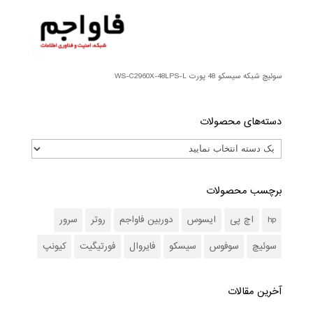
سوئیچ شبکه سیسکو 48 پورت WS-C2960X-48LPS-L
دسته‌های محصولات
برچسب محصولات
hp
اچ پی
ایسوس
دوربین فاواجم
روتر
سرور
سوئیچ
سوفوس
سیسکو
فایروال
فورتیگیت
کیونپ
آخرین مقالات