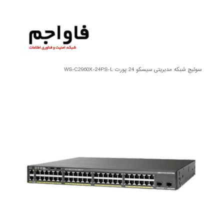
سوئیچ شبکه مدیریتی سیسکو 24 پورت WS-C2960X-24PS-L