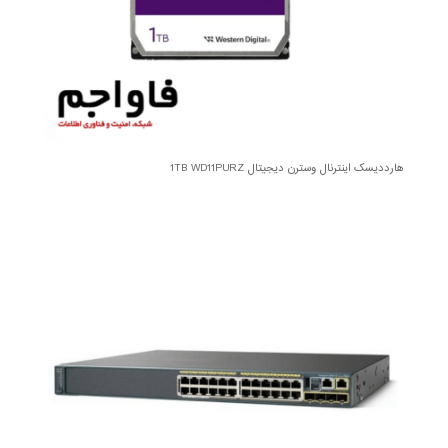
هارددیسک اینترنال وسترن دیجیتال 1TB WD11PURZ