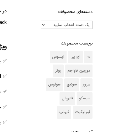
دسته‌های محصولات
VxRack از این دسته محسوب می‌شوند و ب
برچسب محصولات
ویژ
hp
اچ پی
ایسوس
✅ پشتیب
دوربین فاواجم
روتر
✅ ام
سرور
سوئیچ
سوفوس
✅ پ
سیسکو
فایروال
✅ م
فورتیگیت
کیونپ
✅ پش