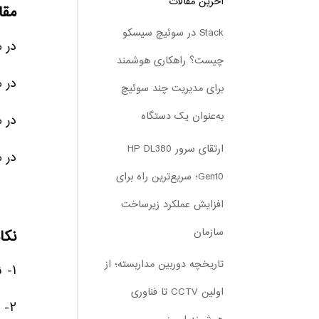
آخرین مقالات
مقایسه
Stack در سوئیچ سیسکو
در مقایسه
چیست؟ راهکاری هوشمند
در مقایسه با : EMC
برای مدیریت چند سوئیچ
به‌عنوان یک دستگاه
در مقایسه با EMC
ارتقای سرور HP DL380
در مقایسه با BM: EMC
Gen10؛ سریع‌ترین راه برای
افزایش عملکرد زیرساخت
سازمان
نکا
تاریخچه دوربین مداربسته؛ از
۱- نیاز سازمان را مشخص کنید – آیا به SAN، NAS یا استوریج هیبریدی نیاز دارید؟
اولین CCTV تا فناوری
۲- ظرفیت ذخیره‌سازی را برآورد کنید – حجم داده‌های فعلی و آینده را در نظر بگیرید.