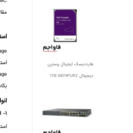
مقاله به ب
استوری
هارددیسک اینترنال وسترن
دیجیتال 1TB WD11PURZ
بکاپ
انوا
۱- استوریج‌های SAN (Storage Area Network)