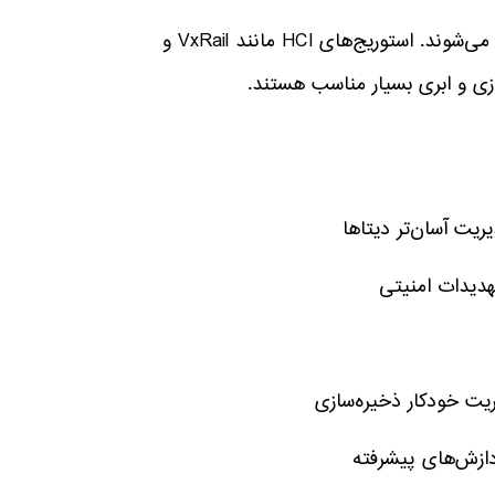
در معماری HCI، ذخیره‌سازی، پردازش و شبکه به‌صورت یکپارچه ارائه می‌شوند. استوریج‌های HCI مانند VxRail و
تهدیدات امنیتی
یت خودکار ذخیره‌سازی
دازش‌های پیشرفته