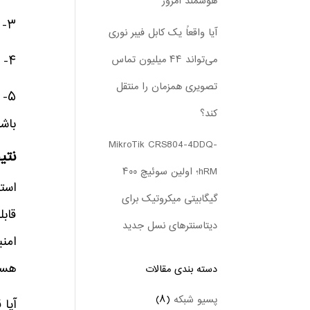
هوشمند امروز
۳- توجه به عملکرد و سرعت – استوریج‌های All-Flash برای سرعت بالا مناسب‌ترند.
آیا واقعاً یک کابل فیبر نوری
۴- امنیت و قابلیت‌های پشتیبان‌گیری – بررسی امکان رمزگذاری و بازیابی داده‌ها ضروری است.
می‌تواند ۴۴ میلیون تماس
تصویری همزمان را منتقل
کند؟
باشد
MikroTik CRS804-4DDQ-
نتی
hRM؛ اولین سوئیچ ۴۰۰
گیگابیتی میکروتیک برای
دیتاسنترهای نسل جدید
امنی
هستید، EMC یکی
دسته بندی‌ مقالات
پسیو شبکه
(۸)
آیا