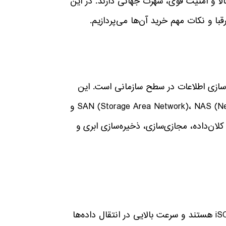
اری، عملکرد بالا و امنیت قوی، شهرت جهانی دارند. در این
ذخیره‌سازی اطلاعات در سطح سازمانی است. این
استوریج‌ها از تکنولوژی‌های مدرنی مانند SAN (Storage Area Network)، NAS (Network Attached Storage) و
دازش کلان‌داده، مجازی‌سازی، ذخیره‌سازی ابری و
استوریج‌های SAN مبتنی بر فناوری فیبر چنل (Fibre Channel) یا iSCSI هستند و سرعت بالایی در انتقال داده‌ها