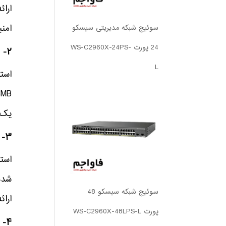
ارائ
امنی
سوئیچ شبکه مدیریتی سیسکو
24 پورت WS-C2960X-24PS-
۲- استوریج‌های NAS (Network Attached Storage)
L
یک ر
۳- استوریج‌های Flash و Hybrid Storage
سوئیچ شبکه سیسکو 48
ارائ
پورت WS-C2960X-48LPS-L
۴- استوریج‌های Hyper-Converged Infrastructure (HCI)