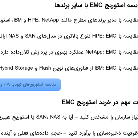
 استوریج EMC با سایر برندها
 با سایر برندهای مطرح مانند HPE، NetApp و IBM، استوریج‌های EMC ویژگی‌های برجسته‌ای دارند:
HPE تنوع بالاتری در مدل‌های SAN و NAS ارائه می‌دهد.
NetApp:  عملکرد بهتری در پردازش کلان‌داده دارد.
I از فناوری‌های نوین Flash و Hybrid Storage استفاده می‌کند.
مقایسه استوریج‌های کیونپ ،HP و EMC
ت مهم در خرید استوریج EMC