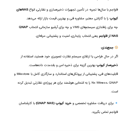
فاواجم با سال‌ها تجربه در تأمین تجهیزات ذخیره‌سازی و نظارتی، انواع
NASهای
کیونپ
را با گارانتی معتبر، مشاوره فنی و بهترین قیمت بازار ارائه می‌دهد.
چه برای راه‌اندازی سیستم‌های VMS و چه برای آرشیو سازمانی، انتخاب
QNAP
NAS از فاواجم
یعنی انتخاب پایداری، امنیت و پشتیبانی حرفه‌ای.
جمع‌بندی:
اگر در حال طراحی یا ارتقای سیستم نظارت تصویری خود هستید، استفاده از
ذخیره‌ساز کیونپ
بهترین گزینه برای ذخیره امن و بلندمدت داده‌هاست.
قابلیت‌های فنی، پشتیبانی از پروتکل‌های استاندارد و سازگاری کامل با Milestone و
Nx Witness، QNAP را به انتخابی هوشمند برای هر پروژه‌ی نظارتی تبدیل کرده
است.
برای دریافت مشاوره تخصصی و
خرید کیونپ (QNAP NAS)
با کارشناسان
فاواجم تماس بگیرید.