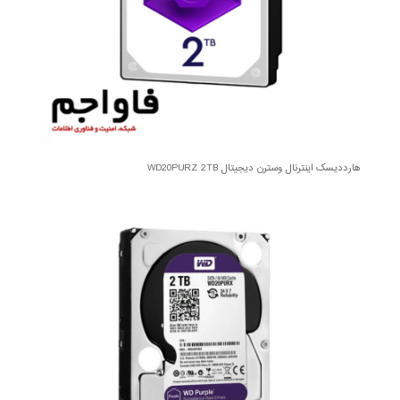
هارددیسک اینترنال وسترن دیجیتال WD20PURZ 2TB