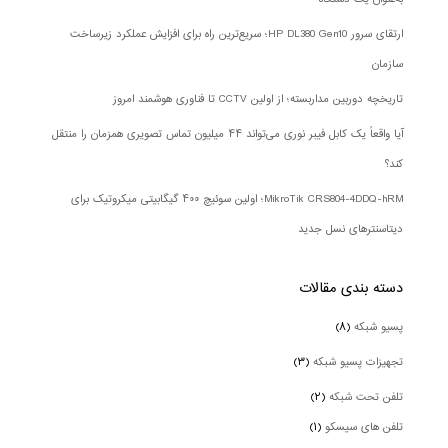
ارتقای سرور HP DL380 Gen10؛ سریع‌ترین راه برای افزایش عملکرد زیرساخت
سازمان
تاریخچه دوربین مداربسته؛ از اولین CCTV تا فناوری هوشمند امروز
آیا واقعاً یک کابل فیبر نوری می‌تواند ۴۴ میلیون تماس تصویری همزمان را منتقل
کند؟
MikroTik CRS804-4DDQ-hRM؛ اولین سوئیچ ۴۰۰ گیگابیتی میکروتیک برای
دیتاسنترهای نسل جدید
دسته بندی‌ مقالات
پسیو شبکه
(۸)
تجهیزات پسیو شبکه
(۳)
تلفن تحت شبکه
(۲)
تلفن های سیسکو
(۱)