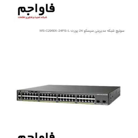
سوئیچ شبکه مدیریتی سیسکو 24 پورت WS-C2960X-24PS-L