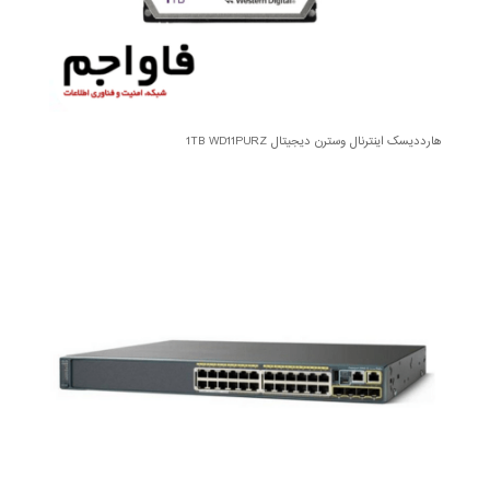
هارددیسک اینترنال وسترن دیجیتال 1TB WD11PURZ