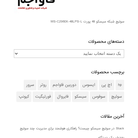
سوئیچ شبکه سیسکو 48 پورت WS-C2960X-48LPS-L
دسته‌های محصولات
برچسب محصولات
hp
اچ پی
ایسوس
دوربین فاواجم
روتر
سرور
سوئیچ
سوفوس
سیسکو
فایروال
فورتیگیت
کیونپ
آخرین مقالات
Stack در سوئیچ سیسکو چیست؟ راهکاری هوشمند برای مدیریت چند سوئیچ
به‌عنوان یک دستگاه