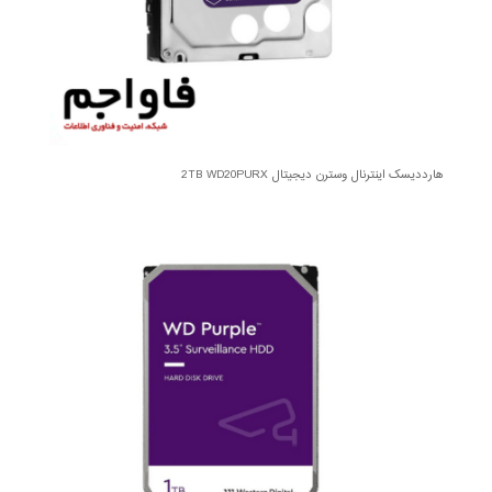
هارددیسک اینترنال وسترن دیجیتال 2TB WD20PURX