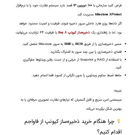
فرض کنید سازمانی با
۱۰۰ دوربین IP
قصد دارد سیستم نظارت خود را با نرم‌افزار
Milestone XProtect
مدیریت کند.
اگر داده‌ها روی هارد داخلی سرور ذخیره شوند، ظرفیت و امنیت محدود خواهد
بود. اما با راه‌اندازی یک
ذخیره‌ساز کیونپ ۸ Bay
با ظرفیت ۶۴ ترابایت، می‌توانید:
مسیر ذخیره‌سازی را از طریق
iSCSI
یا
SMB
به سرور Milestone متصل کنید.
فضای ذخیره‌سازی را بین چند سرور به اشتراک بگذارید.
با استفاده از RAID و Snapshot از خرابی و از دست رفتن ویدئوها جلوگیری
کنید.
ماه‌ها ضبط مداوم ویدئویی را بدون نگرانی از کمبود فضا انجام دهید.
نتیجه:
سیستمی امن، سریع و قابل گسترش که نیازهای نظارت تصویری حرفه‌ای را به
بهترین شکل برآورده می‌کند.
چرا هنگام خرید ذخیره‌ساز کیونپ از فاواجم
اقدام کنیم؟