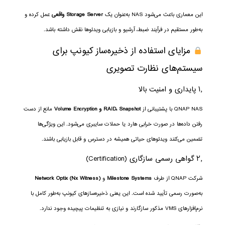
این معماری باعث می‌شود NAS به‌عنوان یک
Storage Server واقعی
عمل کرده و
به‌طور مستقیم در فرآیند ضبط، آرشیو و بازیابی ویدئوها نقش داشته باشد.
مزایای استفاده از ذخیره‌ساز کیونپ برای
سیستم‌های نظارت تصویری
۱٫ پایداری و امنیت بالا
QNAP NAS با پشتیبانی از
RAID، Snapshot و Volume Encryption
مانع از دست
رفتن داده‌ها در صورت خرابی هارد یا حملات سایبری می‌شود. این ویژگی‌ها
تضمین می‌کنند ویدئوهای حیاتی همیشه در دسترس و قابل بازیابی باشند.
۲٫ گواهی رسمی سازگاری (Certification)
شرکت QNAP از طرف
Milestone Systems
و
Network Optix (Nx Witness)
به‌صورت رسمی تأیید شده است. این یعنی ذخیره‌سازهای کیونپ به‌طور کامل با
نرم‌افزارهای VMS مذکور سازگارند و نیازی به تنظیمات پیچیده وجود ندارد.