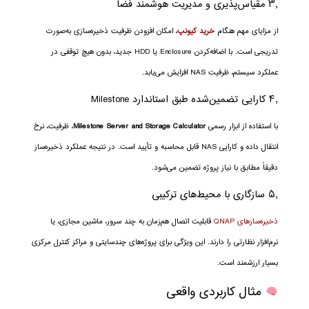
۳٫ مقیاس‌پذیری و مدیریت هوشمند فضا
از مزایای مهم هنگام
خرید کیونپ
، امکان افزودن ظرفیت ذخیره‌سازی به‌صورت
تدریجی است. با اضافه‌کردن Enclosure یا HDD جدید، بدون هیچ توقفی در
عملکرد سیستم، ظرفیت NAS افزایش می‌یابد.
۴٫ کارایی تضمین‌شده طبق استاندارد Milestone
با استفاده از ابزار رسمی
Milestone Server and Storage Calculator
، ظرفیت، نرخ
انتقال داده و کارایی NAS قابل محاسبه و تأیید است. در نتیجه عملکرد ذخیره‌ساز
دقیقاً مطابق با نیاز پروژه تضمین می‌شود.
۵٫ سازگاری با محیط‌های ترکیبی
ذخیره‌سازهای QNAP
قابلیت اتصال هم‌زمان به چند سرور، ماشین مجازی، یا
نرم‌افزار نظارتی را دارند. این ویژگی برای پروژه‌های چندسایتی و مراکز کنترل مرکزی
بسیار ارزشمند است.
مثال کاربردی واقعی