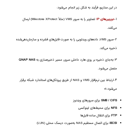
در این سناریو، فرآیند به شکل زیر انجام می‌شود:
۱-
دوربین‌های IP
تصاویر را به سرور VMS (مثلاً Milestone XProtect) ارسال
می‌کنند.
۲-سرور VMS، داده‌های ویدئویی را به صورت فایل‌های فشرده و سازمان‌دهی‌شده
ذخیره می‌کند.
۳-به‌جای ذخیره بر روی هارد داخلی سرور، مسیر ذخیره‌سازی به
QNAP NAS
متصل می‌شود.
۴-ارتباط بین نرم‌افزار VMS و NAS از طریق پروتکل‌های استاندارد شبکه برقرار
می‌شود:\n
SMB / CIFS
برای سرورهای ویندوز
NFS
برای محیط‌های لینوکسی
FTP
برای انتقال ساده فایل‌ها
iSCSI
برای اتصال مستقیم NAS به‌صورت دیسک محلی (LUN)