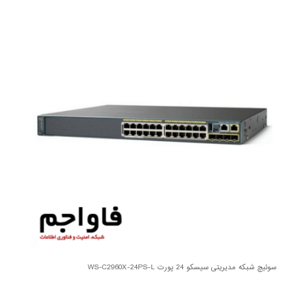
سوئیچ شبکه مدیریتی سیسکو 24 پورت WS-C2960X-24PS-L