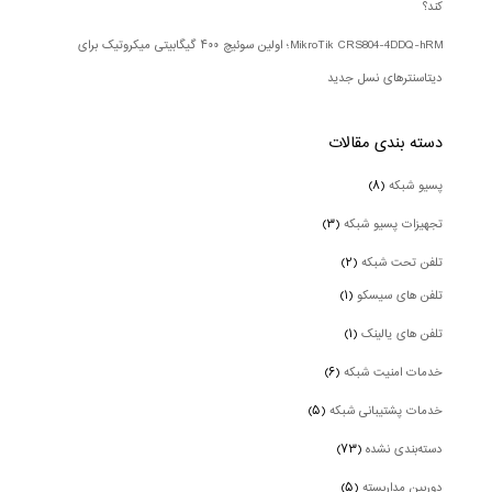
کند؟
MikroTik CRS804-4DDQ-hRM؛ اولین سوئیچ ۴۰۰ گیگابیتی میکروتیک برای
دیتاسنترهای نسل جدید
دسته بندی‌ مقالات
پسیو شبکه
(۸)
تجهیزات پسیو شبکه
(۳)
تلفن تحت شبکه
(۲)
تلفن های سیسکو
(۱)
تلفن های یالینک
(۱)
خدمات امنیت شبکه
(۶)
خدمات پشتیبانی شبکه
(۵)
دسته‌بندی نشده
(۷۳)
دوربین‌ مداربسته
(۵)