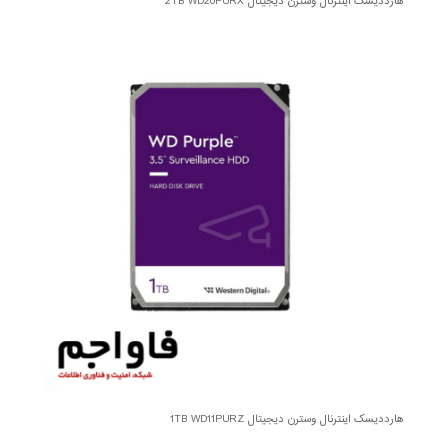
هارددیسک اینترنال وسترن دیجیتال 2TB WD20PURX
هارددیسک اینترنال وسترن دیجیتال 1TB WD11PURZ