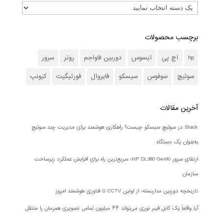
برچسب محصولات
hp
اچ پی
ایسوس
دوربین فاواجم
روتر
سرور
سوئیچ
سوفوس
سیسکو
فایروال
فورتیگیت
کیونپ
آخرین مقالات
Stack در سوئیچ سیسکو چیست؟ راهکاری هوشمند برای مدیریت چند سوئیچ
به‌عنوان یک دستگاه
ارتقای سرور HP DL380 Gen10؛ سریع‌ترین راه برای افزایش عملکرد زیرساخت
سازمان
تاریخچه دوربین مداربسته؛ از اولین CCTV تا فناوری هوشمند امروز
آیا واقعاً یک کابل فیبر نوری می‌تواند ۴۴ میلیون تماس تصویری همزمان را منتقل