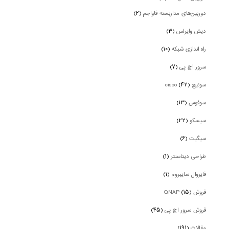
دوربین‌های مداربسته فاواجم
(۲)
دیش وایرلس
(۳)
راه اندازی شبکه
(۱۰)
سرور اچ پی
(۷)
سوئیچ cisco
(۴۲)
سوفوس
(۱۳)
سیسکو
(۲۲)
سیگیت
(۶)
طراحی دیتاسنتر
(۱)
فایروال سایبروم
(۱)
فروش QNAP
(۱۵)
فروش سرور اچ پی
(۴۵)
مقالات
(۱۹۱)