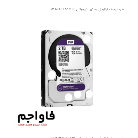
هارددیسک اینترنال وسترن دیجیتال WD20PURZ 2TB