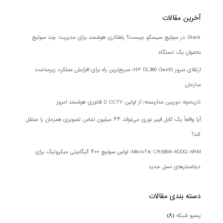
آخرین مقالات
Stack در سوئیچ سیسکو چیست؟ راهکاری هوشمند برای مدیریت چند سوئیچ
به‌عنوان یک دستگاه
ارتقای سرور HP DL380 Gen10؛ سریع‌ترین راه برای افزایش عملکرد زیرساخت
سازمان
تاریخچه دوربین مداربسته؛ از اولین CCTV تا فناوری هوشمند امروز
آیا واقعاً یک کابل فیبر نوری می‌تواند ۴۴ میلیون تماس تصویری همزمان را منتقل
کند؟
MikroTik CRS804-4DDQ-hRM؛ اولین سوئیچ ۴۰۰ گیگابیتی میکروتیک برای
دیتاسنترهای نسل جدید
دسته بندی‌ مقالات
پسیو شبکه
(۸)