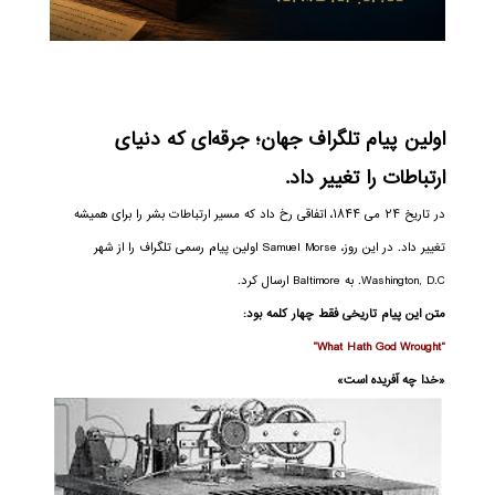
اولین پیام تلگراف جهان؛ جرقه‌ای که دنیای
ارتباطات را تغییر داد.
در تاریخ ۲۴ می ۱۸۴۴، اتفاقی رخ داد که مسیر ارتباطات بشر را برای همیشه
تغییر داد. در این روز، Samuel Morse اولین پیام رسمی تلگراف را از شهر
Washington, D.C. به Baltimore ارسال کرد.
متن این پیام تاریخی فقط چهار کلمه بود:
“What Hath God Wrought”
«خدا چه آفریده است»