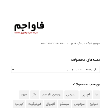
سوئیچ شبکه سیسکو 48 پورت WS-C2960X-48LPS-L
دسته‌های محصولات
برچسب محصولات
hp
اچ پی
ایسوس
دوربین فاواجم
روتر
سرور
سوئیچ
سوفوس
سیسکو
فایروال
فورتیگیت
کیونپ