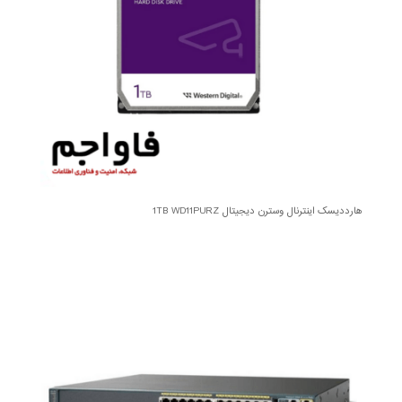
هارددیسک اینترنال وسترن دیجیتال 1TB WD11PURZ