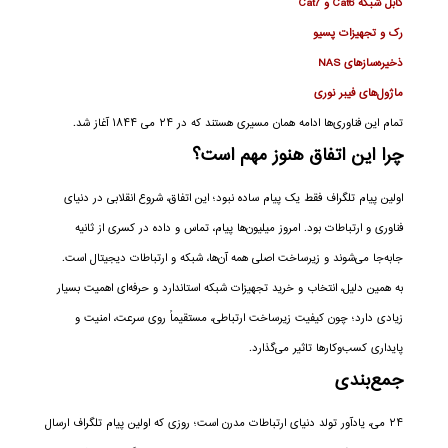
کابل شبکه Cat6 و Cat7
رک و تجهیزات پسیو
ذخیره‌سازهای NAS
ماژول‌های فیبر نوری
تمام این فناوری‌ها ادامه همان مسیری هستند که در ۲۴ می ۱۸۴۴ آغاز شد.
چرا این اتفاق هنوز مهم است؟
اولین پیام تلگراف فقط یک پیام ساده نبود؛ این اتفاق، شروع انقلابی در دنیای
فناوری و ارتباطات بود. امروز میلیون‌ها پیام، تماس و داده در کسری از ثانیه
جابه‌جا می‌شوند و زیرساخت اصلی همه آن‌ها، شبکه و ارتباطات دیجیتال است.
به همین دلیل، انتخاب و خرید تجهیزات شبکه استاندارد و حرفه‌ای اهمیت بسیار
زیادی دارد؛ چون کیفیت زیرساخت ارتباطی، مستقیماً روی سرعت، امنیت و
پایداری کسب‌وکارها تاثیر می‌گذارد.
جمع‌بندی
۲۴ می، یادآور تولد دنیای ارتباطات مدرن است؛ روزی که اولین پیام تلگراف ارسال