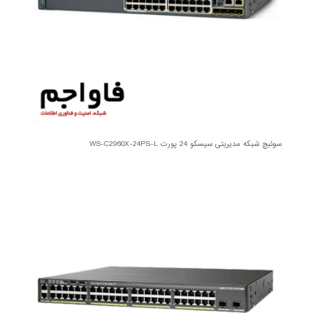
سوئیچ شبکه مدیریتی سیسکو 24 پورت WS-C2960X-24PS-L