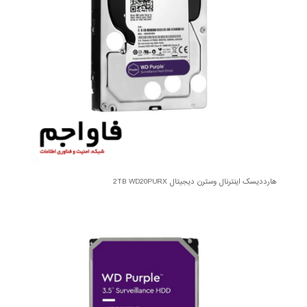
هارددیسک اینترنال وسترن دیجیتال 2TB WD20PURX