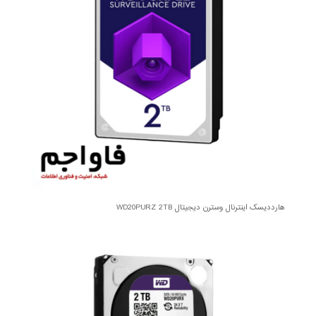
هارددیسک اینترنال وسترن دیجیتال WD20PURZ 2TB