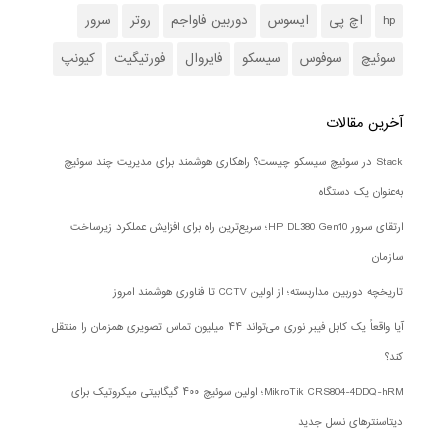
hp
اچ پی
ایسوس
دوربین فاواجم
روتر
سرور
سوئیچ
سوفوس
سیسکو
فایروال
فورتیگیت
کیونپ
آخرین مقالات
Stack در سوئیچ سیسکو چیست؟ راهکاری هوشمند برای مدیریت چند سوئیچ
به‌عنوان یک دستگاه
ارتقای سرور HP DL380 Gen10؛ سریع‌ترین راه برای افزایش عملکرد زیرساخت
سازمان
تاریخچه دوربین مداربسته؛ از اولین CCTV تا فناوری هوشمند امروز
آیا واقعاً یک کابل فیبر نوری می‌تواند ۴۴ میلیون تماس تصویری همزمان را منتقل
کند؟
MikroTik CRS804-4DDQ-hRM؛ اولین سوئیچ ۴۰۰ گیگابیتی میکروتیک برای
دیتاسنترهای نسل جدید