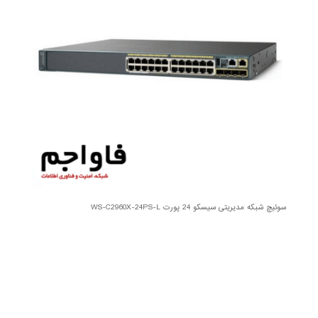
سوئیچ شبکه مدیریتی سیسکو 24 پورت WS-C2960X-24PS-L