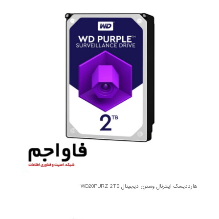
هارددیسک اینترنال وسترن دیجیتال WD20PURZ 2TB