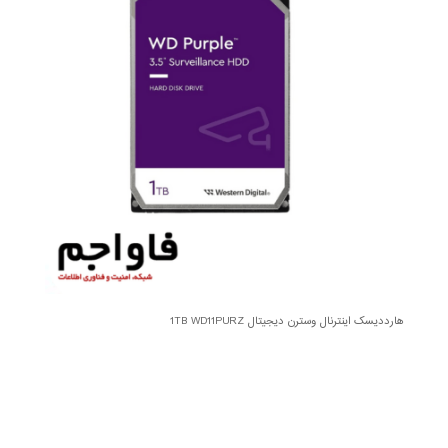
هارددیسک اینترنال وسترن دیجیتال 1TB WD11PURZ