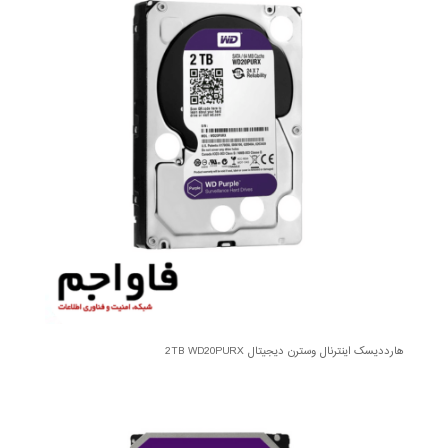
هارددیسک اینترنال وسترن دیجیتال 2TB WD20PURX