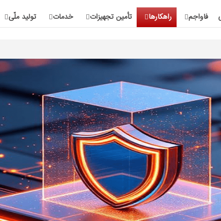
فاواجم
راهکارها
تأمین تجهیزات
خدمات
تولید ملّی