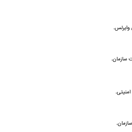
وایرلس.
ت سازمان.
منیتی.
ازمان.