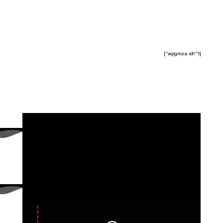
[wpgmza id="1"]