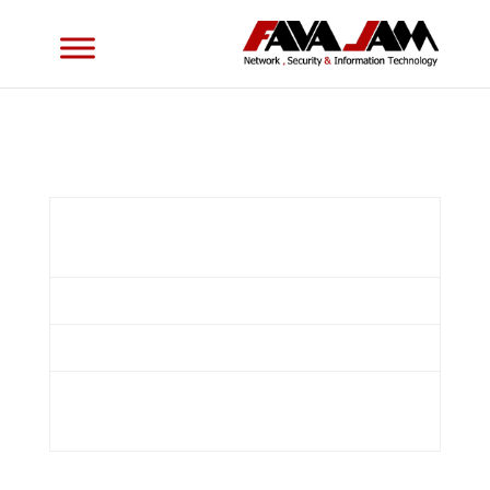
دفتر
تهران، خیابان شریعتی، روبروی پارک شریعتی
مرکزی
(کوروش)، کوچه نورمحمدی، پلاک ۲۳، واحد ۴
تلفن
۴۱ ۸۰ ۸۴ ۲۲ (۹۸۲۱ +)
دورنگار
۲۹ ۰۹ ۷۱ ۲۶ (۹۸۲۱ +)
پست
info@favajam.com
الکترونیک